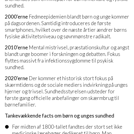
sundhed.
2000'erne
Fedmeepidemien blandt børn og unge kommer
på dagsordenen. Samtidig introduceres de første
smartphones, hvilket over de næste årtier ændrer børns
fysiske aktivitetsniveau og søvnmønstre radikalt.
2010'erne
Mental mistrivsel, præstationskultur og angst
blandt unge boomer i forskningen og debatten. Fokus
flyttes massivt fra infektionssygdomme til psykisk
sundhed.
2020'erne
Der kommer et historisk stort fokus på
skærmtidens og de sociale mediers indvirkning på unges
hjerner og trivsel. Sundhedsstyrelsen udsteder for
første gang officielle anbefalinger om skærmbrug til
børnefamilier.
Tankevækkende facts om børn og unges sundhed
Før midten af 1800-tallet fandtes der stort set ikke
medicinske lærebøger dedikeret til børn. Man