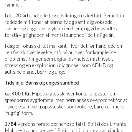
rammer.
I det 20. århundrede tog udviklingen raketfart. Penicillin
reddede millioner af børneliv og samtidig voksede
børne- og ungdomspsykiatrien frem, og vi begyndte at
forstå vigtigheden af mental sundhed i de tidlige år.
I dag er fokus skiftet markant. Hvor det før handlede om
ren fysisk overlevelse, står vi nu over for komplekse
problemstillinger som digital dannelse, mistrivsel,
stress og en eksplosion i diagnoser som ADHD og
autisme blandt børn og unge.
Tidslinje: Børns og unges sundhed
ca. 400 f.Kr.
Hippokrates skriver kortere tekster om
spædbørns sygdomme, men børn anses overordnet for at
have de samme kropsvæsker som voksne, bare i en mere
"fugtig" form.
1784
Verdens første børnehospital (Hôpital des Enfants
Malades) grundlægges i Paris. Indtil da blev børn indlagt