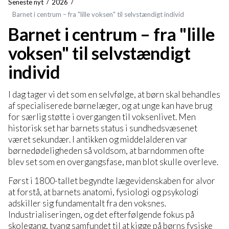
Seneste nyt
2026
Barnet i centrum – fra "lille voksen" til selvstændigt individ
Barnet i centrum – fra "lille
voksen" til selvstændigt
individ
I dag tager vi det som en selvfølge, at børn skal behandles
af specialiserede børnelæger, og at unge kan have brug
for særlig støtte i overgangen til voksenlivet. Men
historisk set har barnets status i sundhedsvæsenet
været sekundær. I antikken og middelalderen var
børnedødeligheden så voldsom, at barndommen ofte
blev set som en overgangsfase, man blot skulle overleve.
Først i 1800-tallet begyndte lægevidenskaben for alvor
at forstå, at barnets anatomi, fysiologi og psykologi
adskiller sig fundamentalt fra den voksnes.
Industrialiseringen, og det efterfølgende fokus på
skolegang, tvang samfundet til at kigge på børns fysiske