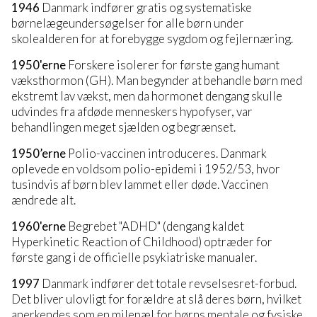
1946
Danmark indfører gratis og systematiske
børnelægeundersøgelser for alle børn under
skolealderen for at forebygge sygdom og fejlernæring.
1950'erne
Forskere isolerer for første gang humant
væksthormon (GH). Man begynder at behandle børn med
ekstremt lav vækst, men da hormonet dengang skulle
udvindes fra afdøde menneskers hypofyser, var
behandlingen meget sjælden og begrænset.
1950’erne
Polio-vaccinen introduceres. Danmark
oplevede en voldsom polio-epidemi i 1952/53, hvor
tusindvis af børn blev lammet eller døde. Vaccinen
ændrede alt.
1960'erne
Begrebet "ADHD" (dengang kaldet
Hyperkinetic Reaction of Childhood) optræder for
første gang i de officielle psykiatriske manualer.
1997
Danmark indfører det totale revselsesret-forbud.
Det bliver ulovligt for forældre at slå deres børn, hvilket
anerkendes som en milepæl for børns mentale og fysiske