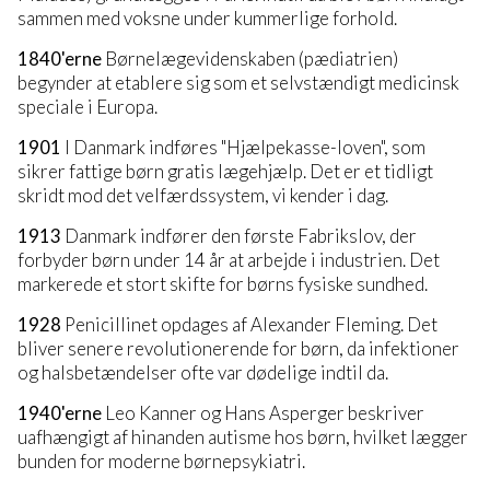
sammen med voksne under kummerlige forhold.
1840'erne
Børnelægevidenskaben (pædiatrien)
begynder at etablere sig som et selvstændigt medicinsk
speciale i Europa.
1901
I Danmark indføres "Hjælpekasse-loven", som
sikrer fattige børn gratis lægehjælp. Det er et tidligt
skridt mod det velfærdssystem, vi kender i dag.
1913
Danmark indfører den første Fabrikslov, der
forbyder børn under 14 år at arbejde i industrien. Det
markerede et stort skifte for børns fysiske sundhed.
1928
Penicillinet opdages af Alexander Fleming. Det
bliver senere revolutionerende for børn, da infektioner
og halsbetændelser ofte var dødelige indtil da.
1940'erne
Leo Kanner og Hans Asperger beskriver
uafhængigt af hinanden autisme hos børn, hvilket lægger
bunden for moderne børnepsykiatri.