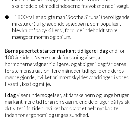
skalerede blot medicindoserne fra voksne ned i vægt.
I 1800-tallet solgte man "Soothe Sirups" (beroligende
miksturer) til grædende spædbørn, som populært
blev kaldt "baby-killers", fordi de indeholdt store
mængder morfin og opium.
Børns pubertet starter markant tidligere i dag
end for
100 år siden. Nyere dansk forskning viser, at
hormonerne vågner tidligere, og at piger i dag får deres
første menstruation flere måneder tidligere end deres
mødre gjorde, hvilket primært skyldes ændringer i vores
livsstil, kost og miljø.
I dag
viser undersøgelser, at danske børn og unge bruger
markant mere tid foran en skærm, end de bruger på fysisk
aktivitet i fritiden, hvilket har skabt et helt nyt kapitel
inden for ergonomi og unges sundhed.