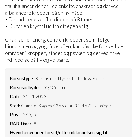
fra ubalancer der er i de enkelte chakraer og derved
afbalancere kroppen på en ny måde.
• Der udstedes et flot diplom på 8 timer.
• Du får en krystal ud fra dit egen valg.
Chakraer er energicentre i kroppen, som ifølge
hinduismen og yogafilosofien, kan påvirke forskellige
områder i kroppen, sindet og psyken og derved have
indflydelse på liv og velvære.
Kursustype:
Kursus med fysisk tilstedeværelse
Kursusudbyder:
Dig i Centrum
Dato:
21.11.2023
Sted:
Gammel Køgevej 26 via nr. 34, 4672 Klippinge
Pris:
1245,- kr.
RAB-timer:
8
Hvem henvender kurset/efteruddannelsen sig til: