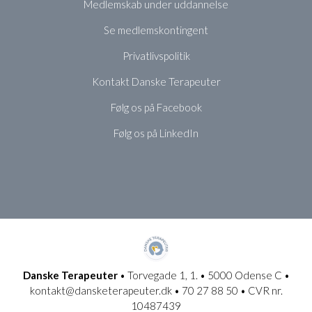
Medlemskab under uddannelse
Se medlemskontingent
Privatlivspolitik
Kontakt Danske Terapeuter
Følg os på Facebook
Følg os på LinkedIn
Danske Terapeuter
• Torvegade 1, 1. • 5000 Odense C •
kontakt@dansketerapeuter.dk • 70 27 88 50 • CVR nr.
10487439