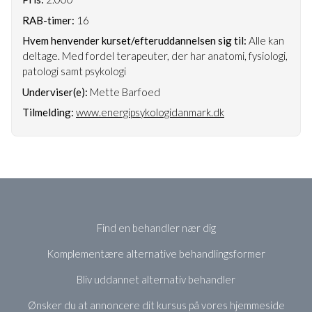
RAB-timer:
16
Hvem henvender kurset/efteruddannelsen sig til:
Alle kan
deltage. Med fordel terapeuter, der har anatomi, fysiologi,
patologi samt psykologi
Underviser(e):
Mette Barfoed
Tilmelding:
www.energipsykologidanmark.dk
Find en behandler nær dig
Komplementære alternative behandlingsformer
Bliv uddannet alternativ behandler
Ønsker du at annoncere dit kursus på vores hjemmeside