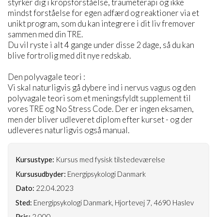
styrker dig i kropsforståelse, traumeterapi og ikke
mindst forståelse for egen adfærd og reaktioner via et
unikt program, som du kan integrere i dit liv fremover
sammen med din TRE.
Du vil ryste i alt 4 gange under disse 2 dage, så du kan
blive fortrolig med dit nye redskab.
Den polyvagale teori :
Vi skal naturligvis gå dybere ind i nervus vagus og den
polyvagale teori som et meningsfyldt supplement til
vores TRE og No Stress Code. Der er ingen eksamen,
men der bliver udleveret diplom efter kurset - og der
udleveres naturligvis også manual.
Kursustype:
Kursus med fysisk tilstedeværelse
Kursusudbyder:
Energipsykologi Danmark
Dato:
22.04.2023
Sted:
Energipsykologi Danmark, Hjortevej 7, 4690 Haslev
Pris:
2.000