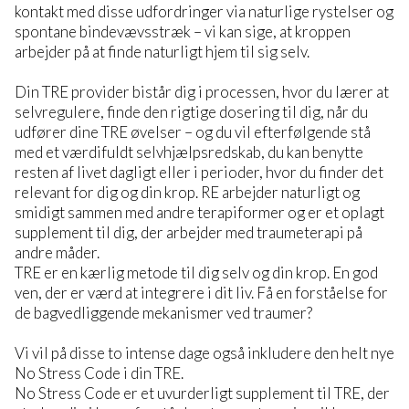
kontakt med disse udfordringer via naturlige rystelser og
spontane bindevævsstræk – vi kan sige, at kroppen
arbejder på at finde naturligt hjem til sig selv.
Din TRE provider bistår dig i processen, hvor du lærer at
selvregulere, finde den rigtige dosering til dig, når du
udfører dine TRE øvelser – og du vil efterfølgende stå
med et værdifuldt selvhjælpsredskab, du kan benytte
resten af livet dagligt eller i perioder, hvor du finder det
relevant for dig og din krop. RE arbejder naturligt og
smidigt sammen med andre terapiformer og er et oplagt
supplement til dig, der arbejder med traumeterapi på
andre måder.
TRE er en kærlig metode til dig selv og din krop. En god
ven, der er værd at integrere i dit liv. Få en forståelse for
de bagvedliggende mekanismer ved traumer?
Vi vil på disse to intense dage også inkludere den helt nye
No Stress Code i din TRE.
No Stress Code er et uvurderligt supplement til TRE, der