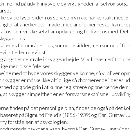
komme ind på udviklingsveje og vigtigheden af selvomsorg.
urset:
e og de lyser sider i os selv, som vi ikke har kontakt med. Si
ngler at anerkende. I mødet med andre mennesker kan proj
r af os, som vi ikke selv har opdyrket og forliget os med. D
kygger i os.
således for områder i os, som vi besidder, men som vi af for
bevidst eller ubevidst.
g angst er centrale i skyggearbejde. Vi vil lave meditation
olige med disse følelser.
arbejde med at byde vores skygger velkomne, så vi bliver o
s skygger er måske ikke altid lige så charmerende i deres u
lethed og gode grin i at kunne registrere og anerkende dem. 
t skygger simpelthen er en forsvarsmekanisme i udviklinge
ne findes på det personlige plan, findes de også på det kol
 baseret på Sigmund Freud’s (1856-1939) og Carl Gustav J
rny forståelsen af psykologien.
troducerede psykoanalysen, hvorpå Carl Gustav Jung vide