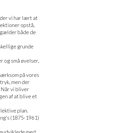
der vi har lært at
ektioner opstå,
et gælder både de
skellige grunde
er og små øvelser,
pmærksom på vores
dtryk, men der
Når vi bliver
n af at blive et
lektive plan.
ung’s (1875-1961)
reudviklede med