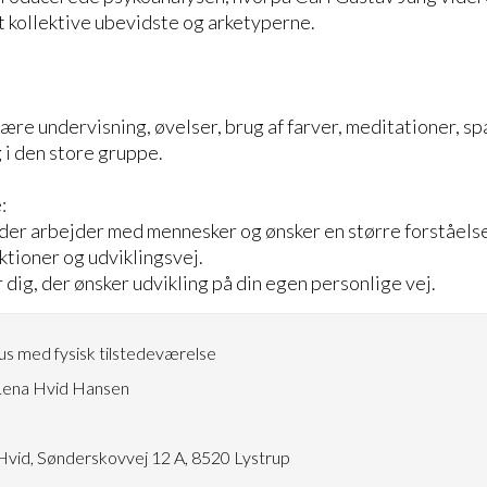
t kollektive ubevidste og arketyperne.
være undervisning, øvelser, brug af farver, meditationer, sp
 i den store gruppe.
:
, der arbejder med mennesker og ønsker en større forståels
ktioner og udviklingsvej.
 dig, der ønsker udvikling på din egen personlige vej.
s med fysisk tilstedeværelse
ena Hvid Hansen
3
 Hvid, Sønderskovvej 12 A, 8520 Lystrup