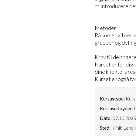
at introducere de
Metoder:
På kurset vil der 
grupper og deling
Krav til deltagere
Kurset er for dig
dine klienters rea
Kurset er også for
Kursustype:
Kursu
Kursusudbyder:
L
Dato:
07.10.202
Sted:
Klinik Lena