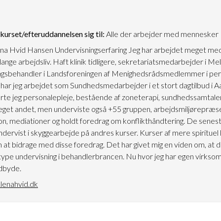
urset/efteruddannelsen sig til:
Alle der arbejder med mennesker
na Hvid Hansen Undervisningserfaring Jeg har arbejdet meget med 
 lange arbejdsliv. Haft klinik tidligere, sekretariatsmedarbejder i Me
 sagsbehandler i Landsforeningen af Menighedsrådsmedlemmer i per
 har jeg arbejdet som Sundhedsmedarbejder i et stort dagtilbud i Aa
førte jeg personalepleje, bestående af zoneterapi, sundhedssamtal
eget andet, men underviste også +55 gruppen, arbejdsmiljørepræs
on, mediationer og holdt foredrag om konflikthåndtering. De seneste
undervist i skyggearbejde på andres kurser. Kurser af mere spirituel 
 at bidrage med disse foredrag. Det har givet mig en viden om, at de
ype undervisning i behandlerbrancen. Nu hvor jeg har egen virksom
udbyde.
lenahvid.dk