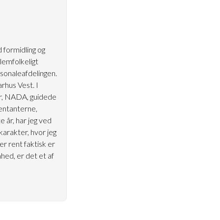
formidling og
llemfolkeligt
sonaleafdelingen.
rhus Vest. I
er, NADA, guidede
entanterne,
 år, har jeg ved
karakter, hvor jeg
r rent faktisk er
hed, er det et af