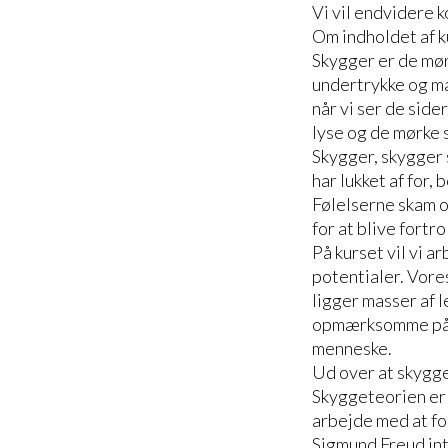
Vi vil endvidere 
Om indholdet af k
Skygger er de mørk
undertrykke og ma
når vi ser de side
lyse og de mørke s
Skygger, skygger 
har lukket af for, 
Følelserne skam o
for at blive fortr
På kurset vil vi 
potentialer. Vore
ligger masser af 
opmærksomme på, a
menneske.
Ud over at skygger
Skyggeteorien er
arbejde med at fo
Sigmund Freud in