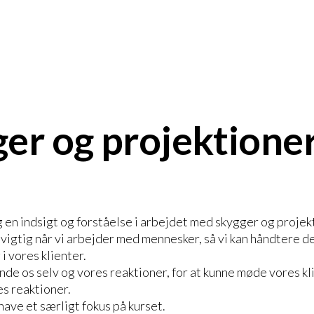
er og projektione
g en indsigt og forståelse i arbejdet med skygger og projek
 vigtig når vi arbejder med mennesker, så vi kan håndtere d
 i vores klienter.
kende os selv og vores reaktioner, for at kunne møde vores kl
es reaktioner.
have et særligt fokus på kurset.