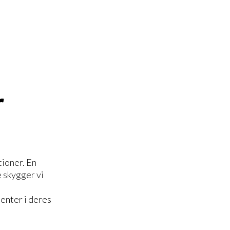
r
tioner. En
e skygger vi
ienter i deres