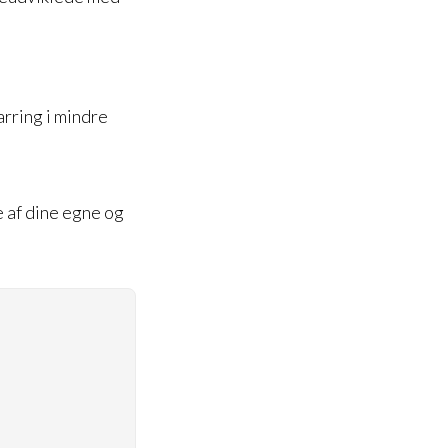
arring i mindre
e af dine egne og