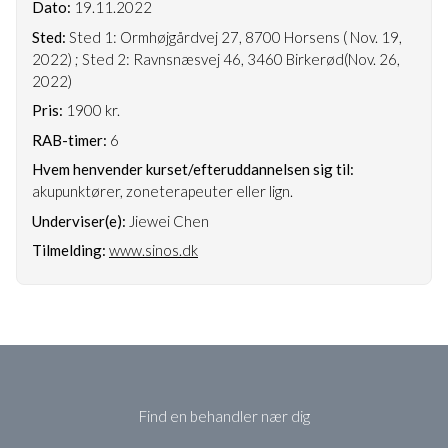
Dato:
19.11.2022
Sted:
Sted 1: Ormhøjgårdvej 27, 8700 Horsens ( Nov. 19,
2022) ; Sted 2: Ravnsnæsvej 46, 3460 Birkerød(Nov. 26,
2022)
Pris:
1900 kr.
RAB-timer:
6
Hvem henvender kurset/efteruddannelsen sig til:
akupunktører, zoneterapeuter eller lign.
Underviser(e):
Jiewei Chen
Tilmelding:
www.sinos.dk
Find en behandler nær dig