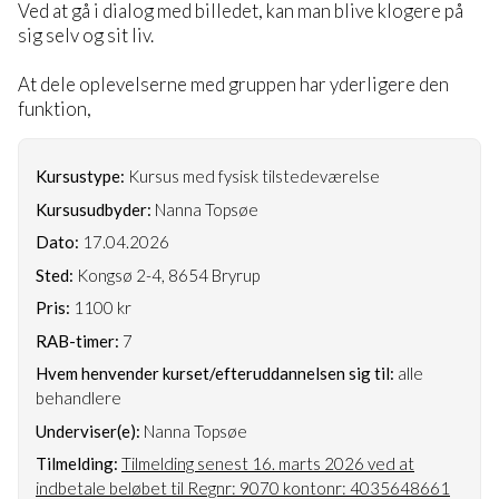
Ved at gå i dialog med billedet, kan man blive klogere på
sig selv og sit liv.
At dele oplevelserne med gruppen har yderligere den
funktion,
Kursustype:
Kursus med fysisk tilstedeværelse
Kursusudbyder:
Nanna Topsøe
Dato:
17.04.2026
Sted:
Kongsø 2-4, 8654 Bryrup
Pris:
1100 kr
RAB-timer:
7
Hvem henvender kurset/efteruddannelsen sig til:
alle
behandlere
Underviser(e):
Nanna Topsøe
Tilmelding:
Tilmelding senest 16. marts 2026 ved at
indbetale beløbet til Regnr: 9070 kontonr: 4035648661