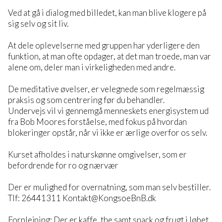
Ved at gå i dialog med billedet, kan man blive klogere på
sig selv og sit liv.
At dele oplevelserne med gruppen har yderligere den
funktion, at man ofte opdager, at det man troede, man var
alene om, deler man i virkeligheden med andre.
De meditative øvelser, er velegnede som regelmæssig
praksis og som centrering før du behandler.
Undervejs vil vi gennemgå menneskets energisystem ud
fra Bob Moores forståelse, med fokus på hvordan
blokeringer opstår, når vi ikke er ærlige overfor os selv.
Kurset afholdes i naturskønne omgivelser, som er
befordrende for ro og nærvær
Der er mulighed for overnatning, som man selv bestiller.
Tlf: 26441311 Kontakt@KongsoeBnB.dk
Forplejning: Der er kaffe, the samt snack og frugt i løbet