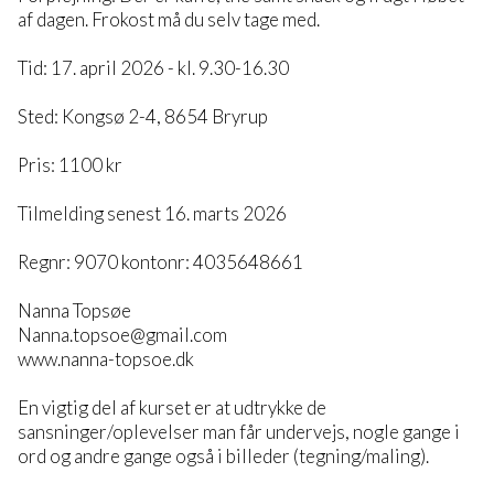
af dagen. Frokost må du selv tage med.
Tid: 17. april 2026 - kl. 9.30-16.30
Sted: Kongsø 2-4, 8654 Bryrup
Pris: 1100 kr
Tilmelding senest 16. marts 2026
Regnr: 9070 kontonr: 4035648661
Nanna Topsøe
Nanna.topsoe@gmail.com
www.nanna-topsoe.dk
En vigtig del af kurset er at udtrykke de
sansninger/oplevelser man får undervejs, nogle gange i
ord og andre gange også i billeder (tegning/maling).