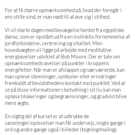
For at få større opmærksomhed på, hvad der foregår i
ens stille sind, er man nødt til at øve sig i stilhed.
Vi vil starte dagen med bevægelse hentet fra egyptiske
danse, som er opstået ud fra en instinktiv fornemmelse af
jordforbindelse, centrering og vitalitet. Men
hovedvægten vil ligge på arbejde med meditative
energiøvelser udviklet af Bob Moore. Der er tale om
opmærksomheds øvelser på punkter i kroppens
energifelter. Når man er afslappet og nærværende, kan
man opleve stemninger, symboler eller erindringer
fremkaldt af bevidsthedens kontakt med punktet. Ved at
se på disse informationers betydning i sit liv, kan man
opløse blokeringer og begrænsninger, og gradvist blive
mere ægte.
En vigtig del af kurset er at udtrykke de
sansninger/oplevelser man får undervejs, nogle gange i
ord og andre gange også i billeder (tegning/maling).