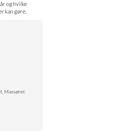
år og hvilke
r kan gøre.
et. Massører,