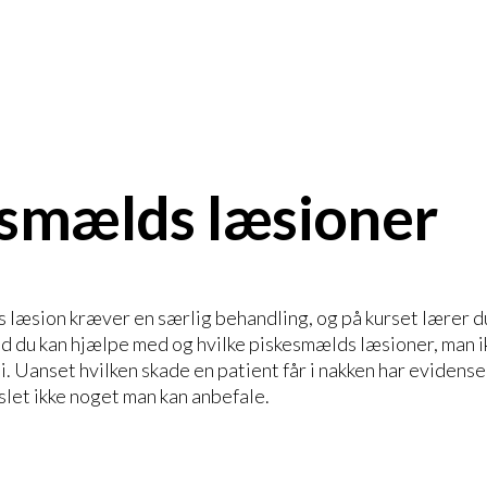
smælds læsioner
læsion kræver en særlig behandling, og på kurset lærer du
ad du kan hjælpe med og hvilke piskesmælds læsioner, man 
 Uanset hvilken skade en patient får i nakken har evidensen 
slet ikke noget man kan anbefale.