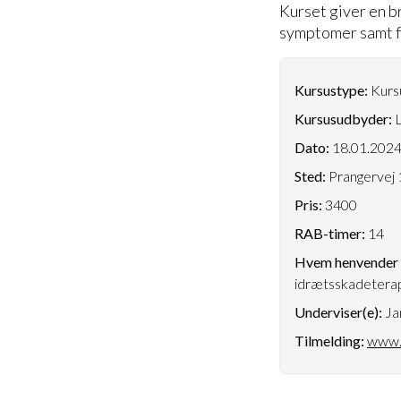
Kurset giver en b
symptomer samt f
Kursustype:
Kursu
Kursusudbyder:
L
Dato:
18.01.202
Sted:
Prangervej 
Pris:
3400
RAB-timer:
14
Hvem henvender k
idrætsskadetera
Underviser(e):
Ja
Tilmelding:
www.