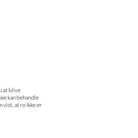
 at blive
ikke kan behandle
vist, at ro ikke er