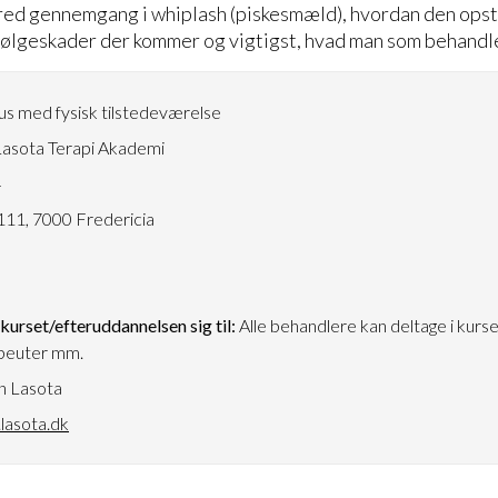
red gennemgang i whiplash (piskesmæld), hvordan den opst
ølgeskader der kommer og vigtigst, hvad man som behandle
s med fysisk tilstedeværelse
asota Terapi Akademi
4
111, 7000 Fredericia
urset/efteruddannelsen sig til:
Alle behandlere kan deltage i kurs
peuter mm.
n Lasota
lasota.dk