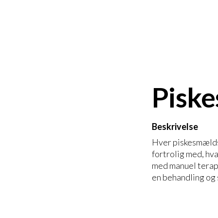
Piske
Beskrivelse
Hver piskesmælds 
fortrolig med, hv
med manuel terapi.
en behandling og 