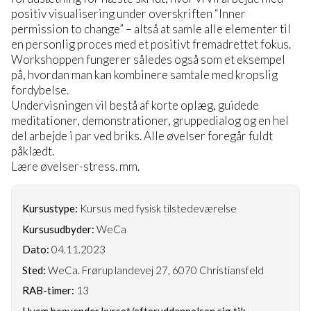
positiv visualisering under overskriften “Inner
permission to change” – altså at samle alle elementer til
en personlig proces med et positivt fremadrettet fokus.
Workshoppen fungerer således også som et eksempel
på, hvordan man kan kombinere samtale med kropslig
fordybelse.
Undervisningen vil bestå af korte oplæg, guidede
meditationer, demonstrationer, gruppedialog og en hel
del arbejde i par ved briks. Alle øvelser foregår fuldt
påklædt.
Lære øvelser-stress. mm.
Kursustype:
Kursus med fysisk tilstedeværelse
Kursusudbyder:
WeCa
Dato:
04.11.2023
Sted:
WeCa. Frørup landevej 27, 6070 Christiansfeld
RAB-timer:
13
Hvem henvender kurset/efteruddannelsen sig til: