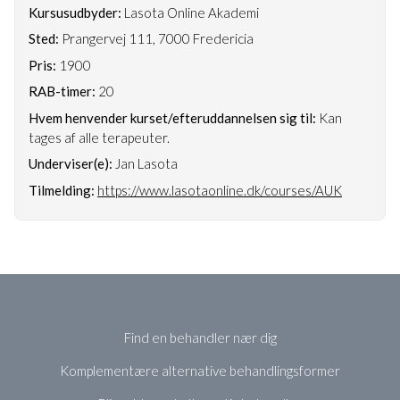
Kursusudbyder:
Lasota Online Akademi
Sted:
Prangervej 111, 7000 Fredericia
Pris:
1900
RAB-timer:
20
Hvem henvender kurset/efteruddannelsen sig til:
Kan
tages af alle terapeuter.
Underviser(e):
Jan Lasota
Tilmelding:
https://www.lasotaonline.dk/courses/AUK
Find en behandler nær dig
Komplementære alternative behandlingsformer