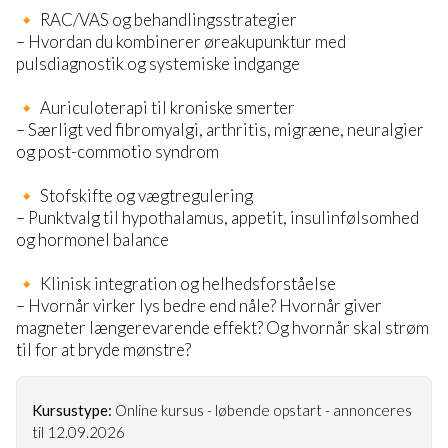
🔸 RAC/VAS og behandlingsstrategier
– Hvordan du kombinerer øreakupunktur med
pulsdiagnostik og systemiske indgange
🔸 Auriculoterapi til kroniske smerter
– Særligt ved fibromyalgi, arthritis, migræne, neuralgier
og post-commotio syndrom
🔸 Stofskifte og vægtregulering
– Punktvalg til hypothalamus, appetit, insulinfølsomhed
og hormonel balance
🔸 Klinisk integration og helhedsforståelse
– Hvornår virker lys bedre end nåle? Hvornår giver
magneter længerevarende effekt? Og hvornår skal strøm
til for at bryde mønstre?
Kursustype:
Online kursus - løbende opstart - annonceres
til 12.09.2026