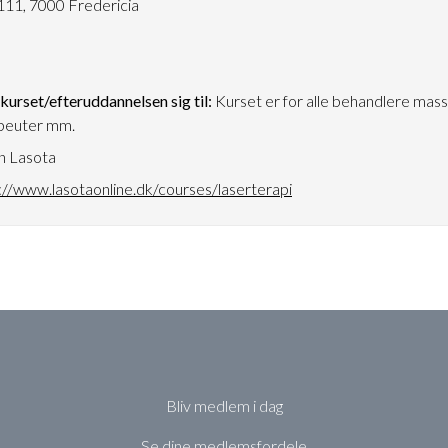
111, 7000 Fredericia
urset/efteruddannelsen sig til:
Kurset er for alle behandlere mass
peuter mm.
n Lasota
://www.lasotaonline.dk/courses/laserterapi
Bliv medlem i dag
Se dine medlemsfordele