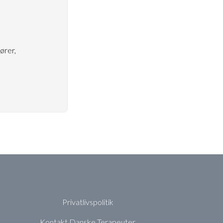
ører,
Privatlivspolitik
Kontakt Danske Terapeuter