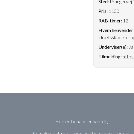
Sted:
Prangervej 
Pris:
1100
RAB-timer:
12
Hvem henvender k
idrætsskadetera
Underviser(e):
Ja
Tilmelding:
https
Find en behandler nær dig
Komplementære alternative behandlingsformer