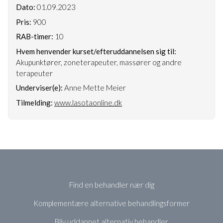
Dato:
01.09.2023
Pris:
900
RAB-timer:
10
Hvem henvender kurset/efteruddannelsen sig til:
Akupunktører, zoneterapeuter, massører og andre
terapeuter
Underviser(e):
Anne Mette Meier
Tilmelding:
www.lasotaonline.dk
Find en behandler nær dig
Komplementære alternative behandlingsformer
Bliv uddannet alternativ behandler