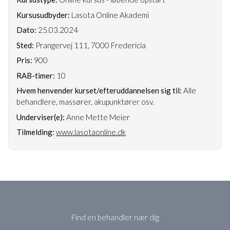
Kursusudbyder:
Lasota Online Akademi
Dato:
25.03.2024
Sted:
Prangervej 111, 7000 Fredericia
Pris:
900
RAB-timer:
10
Hvem henvender kurset/efteruddannelsen sig til:
Alle
behandlere, massører, akupunktører osv.
Underviser(e):
Anne Mette Meier
Tilmelding:
www.lasotaonline.dk
Find en behandler nær dig