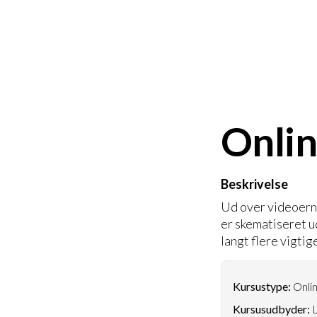
Onli
Beskrivelse
Ud over videoerne
er skematiseret u
langt flere vigti
Kursustype:
Onlin
Kursusudbyder:
L