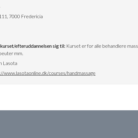
4
111, 7000 Fredericia
urset/efteruddannelsen sig til:
Kurset er for alle behandlere mass
peuter mm.
n Lasota
://www.lasotaonline.dk/courses/handmassage