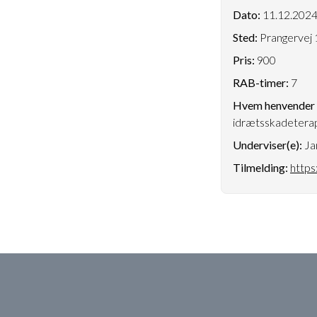
Dato:
11.12.202
Sted:
Prangervej 
Pris:
900
RAB-timer:
7
Hvem henvender k
idrætsskadetera
Underviser(e):
Ja
Tilmelding:
https