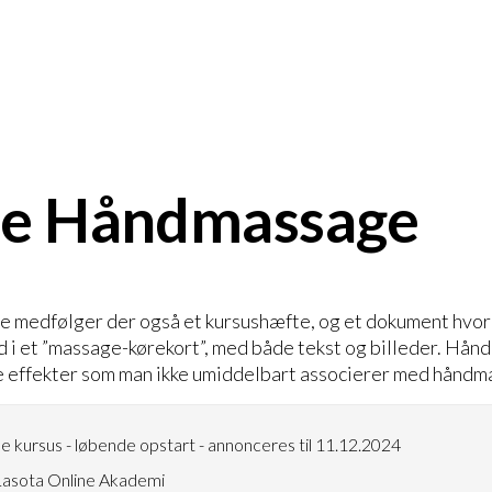
ne Håndmassage
 medfølger der også et kursushæfte, og et dokument hvor 
d i et ”massage-kørekort”, med både tekst og billeder. Hå
ge effekter som man ikke umiddelbart associerer med håndm
e kursus - løbende opstart - annonceres til 11.12.2024
asota Online Akademi