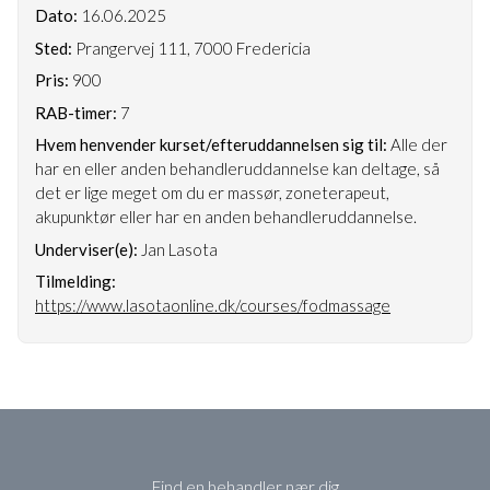
Dato:
16.06.2025
Sted:
Prangervej 111, 7000 Fredericia
Pris:
900
RAB-timer:
7
Hvem henvender kurset/efteruddannelsen sig til:
Alle der
har en eller anden behandleruddannelse kan deltage, så
det er lige meget om du er massør, zoneterapeut,
akupunktør eller har en anden behandleruddannelse.
Underviser(e):
Jan Lasota
Tilmelding:
https://www.lasotaonline.dk/courses/fodmassage
Find en behandler nær dig