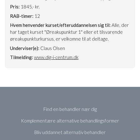
Pris:
1845,- kr.
RAB-timer:
12
Hvem henvender kurset/efteruddannelsen sig til:
Alle, der
har taget kurset "Øreakupunktur 1" eller et tilsvarende
øreakupunkturkursus, er velkomne til at deltage.
Underviser(e):
Claus Olsen
Tilmelding:
www.dig-i-centrum.dk
Find en behandler nær dig
Komplementære alternative behandlingsformer
Bliv uddannet alternativ behandler