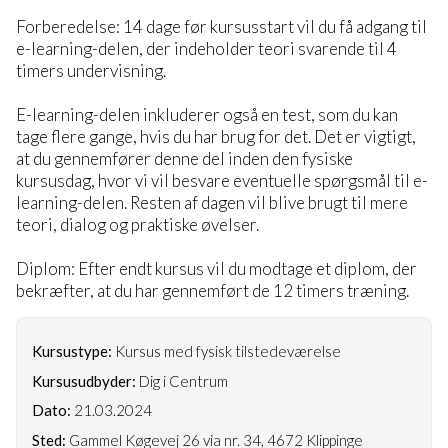
Forberedelse: 14 dage før kursusstart vil du få adgang til
e-learning-delen, der indeholder teori svarende til 4
timers undervisning.
E-learning-delen inkluderer også en test, som du kan
tage flere gange, hvis du har brug for det. Det er vigtigt,
at du gennemfører denne del inden den fysiske
kursusdag, hvor vi vil besvare eventuelle spørgsmål til e-
learning-delen. Resten af dagen vil blive brugt til mere
teori, dialog og praktiske øvelser.
Diplom: Efter endt kursus vil du modtage et diplom, der
bekræfter, at du har gennemført de 12 timers træning.
Kursustype:
Kursus med fysisk tilstedeværelse
Kursusudbyder:
Dig i Centrum
Dato:
21.03.2024
Sted:
Gammel Køgevej 26 via nr. 34, 4672 Klippinge