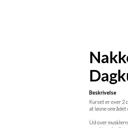
Nakke
Dagk
Beskrivelse
Kurset er over 2 d
at løsne området 
Ud over musklern