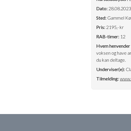
Dato:
28.08.202
Sted:
Gammel Køge
Pris:
2195,- kr
RAB-timer:
12
Hvem henvender k
voksen og have ar
du kan deltage.
Underviser(e):
Cl
Tilmelding:
www.d