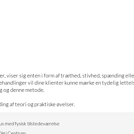
r, viser sig enten i form af træthed, stivhed, spænding ell
behandlinger vil dine klienter kunne mærke en tydelig lettel
 dig og denne metode.
ing af teori og praktiske øvelser.
s med fysisk tilstedeværelse
ig i Centrum