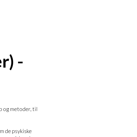
r) -
b og metoder, til
m de psykiske