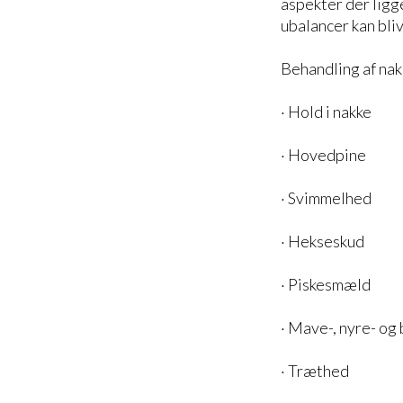
aspekter der ligg
ubalancer kan bliv
Behandling af nakk
· Hold i nakke
· Hovedpine
· Svimmelhed
· Hekseskud
· Piskesmæld
· Mave-, nyre- og
· Træthed