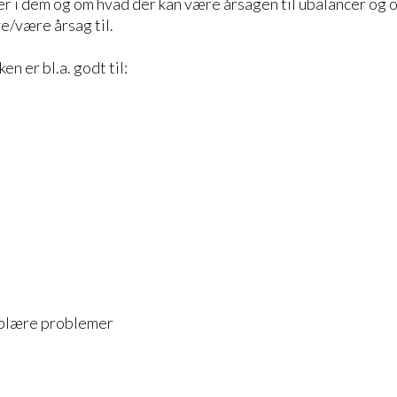
er i dem og om hvad der kan være årsagen til ubalancer og
e/være årsag til.
en er bl.a. godt til:
 blære problemer