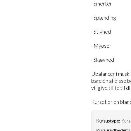
· Smerter
· Spænding
· Stivhed
· Myoser
· Skævhed
Ubalancer i muskle
bare én af disse 
vil give tillid til
Kurset er en bland
Kursustype:
Kursu
Kursusudbyder:
D