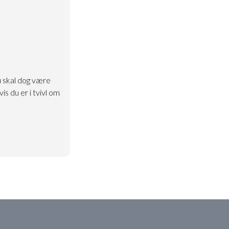
 skal dog være
s du er i tvivl om