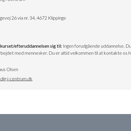
3
vej 26 via nr. 34, 4672 Klippinge
urset/efteruddannelsen sig til:
Ingen forudgående uddannelse. Du
bejdet med mennesker. Du er altid velkommen til at kontakte os hvi
aus Olsen
ig-i-centrum.dk