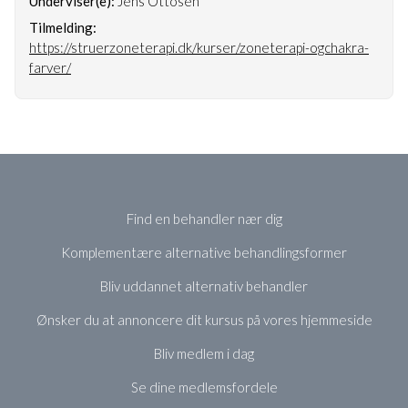
Underviser(e):
Jens Ottosen
Tilmelding:
https://struerzoneterapi.dk/kurser/zoneterapi-ogchakra-
farver/
Find en behandler nær dig
Komplementære alternative behandlingsformer
Bliv uddannet alternativ behandler
Ønsker du at annoncere dit kursus på vores hjemmeside
Bliv medlem i dag
Se dine medlemsfordele