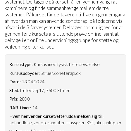
systemet. Deltagere på kurset får en gennemgang i at
kombinere og finde sammenhænge mellem de tre
systemer. På kurset får deltageren tillige en gennemgang
af, hvordan man kan anvende zoneterapi på fødderne via
afsæt i de 3 farvesystemer. Deltager har mulighed for at
gennemføre kursets afsluttende prøve online, samt at
deltage i en online undervisningsgruppe for støtte og
vejledning efter kurset.
Kursustype:
Kursus med fysisk tilstedeværelse
Kursusudbyder:
StruerZoneterapi.dk
Dato:
13.04.2024
Sted:
fælledvej 17, 7600 Struer
Pris:
2800
RAB-timer:
14
Hvem henvender kurset/efteruddannelsen sig til:
behandlere, zoneterapeuter, massører. KST, akupunktører