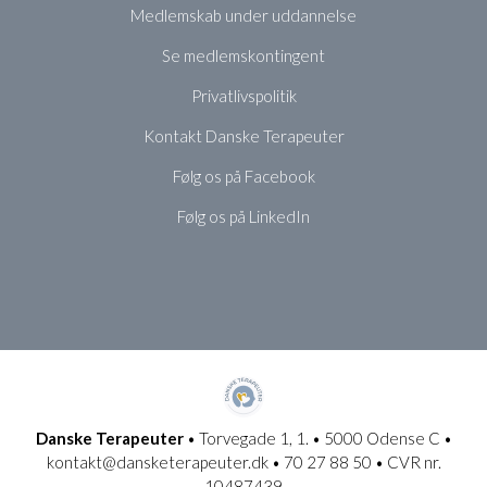
Medlemskab under uddannelse
Se medlemskontingent
Privatlivspolitik
Kontakt Danske Terapeuter
Følg os på Facebook
Følg os på LinkedIn
Danske Terapeuter
• Torvegade 1, 1. • 5000 Odense C •
kontakt@dansketerapeuter.dk • 70 27 88 50 • CVR nr.
10487439