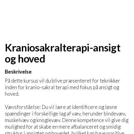
Kraniosakralterapi-ansigt
og hoved
Beskrivelse
På dette kursus vil du blive præsenteret for teknikker
inden for kranio-sakral terapi med fokus på ansigt og
hoved.
Vævsforståelse: Du vil lære at identificere og løsne
spændinger i forskellige lag af væv, herunder bindevæv,
muskelvæv og knoglevæv. Denne kompetence vil give dig
mulighed for at skabe en mere afbalanceret og smidig
struktur i ansigtet og hovedet, hvilket kan have positive