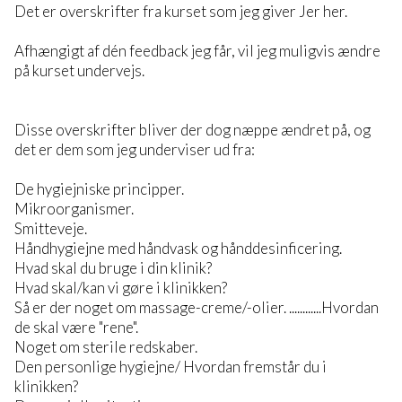
Det er overskrifter fra kurset som jeg giver Jer her.
Afhængigt af dén feedback jeg får, vil jeg muligvis ændre
på kurset undervejs.
Disse overskrifter bliver der dog næppe ændret på, og
det er dem som jeg underviser ud fra:
De hygiejniske principper.
Mikroorganismer.
Smitteveje.
Håndhygiejne med håndvask og hånddesinficering.
Hvad skal du bruge i din klinik?
Hvad skal/kan vi gøre i klinikken?
Så er der noget om massage-creme/-olier. ............Hvordan
de skal være "rene".
Noget om sterile redskaber.
Den personlige hygiejne/ Hvordan fremstår du i
klinikken?