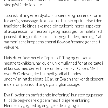
sine påståede fordele.
Japansk lifting er en dybt afslappende og nærende form
for ansigtsmassage. Teknikkerne har sin oprindelse i den
traditionelle kinesiske medicin og kombinerer aspekter
af akupressur, lymfedrænage og massage. Formålet med
japansk lifting er ikke blot at forynge huden, men også at
harmonisere kroppens energi flow og fremme generelt
velvære.
Hvis du er fascineret af japansk lifting og ønsker at
mestre teknikken, har du en unik mulighed for at deltage i
et kursus med den erfarne underviser Eva Olsen. Med
over 800 elever, der har nydt godt af hendes
undervisning de sidste 10 år, er Eva en anerkendt ekspert
inden for japansk lifting og ansigtsmassage.
Eva tilbyder en omfattende indføring i kunsten og passer
til både begyndere og dem med tidligere erfaring.
Hendes dygtighed og engagerede tilgang til