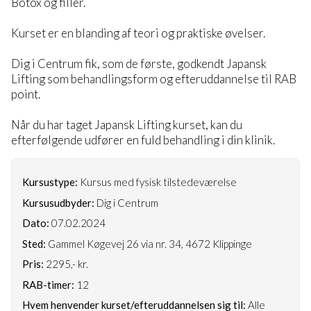
Botox og filler.
Kurset er en blanding af teori og praktiske øvelser.
Dig i Centrum fik, som de første, godkendt Japansk
Lifting som behandlingsform og efteruddannelse til RAB
point.
Når du har taget Japansk Lifting kurset, kan du
efterfølgende udfører en fuld behandling i din klinik.
Kursustype:
Kursus med fysisk tilstedeværelse
Kursusudbyder:
Dig i Centrum
Dato:
07.02.2024
Sted:
Gammel Køgevej 26 via nr. 34, 4672 Klippinge
Pris:
2295,- kr.
RAB-timer:
12
Hvem henvender kurset/efteruddannelsen sig til:
Alle