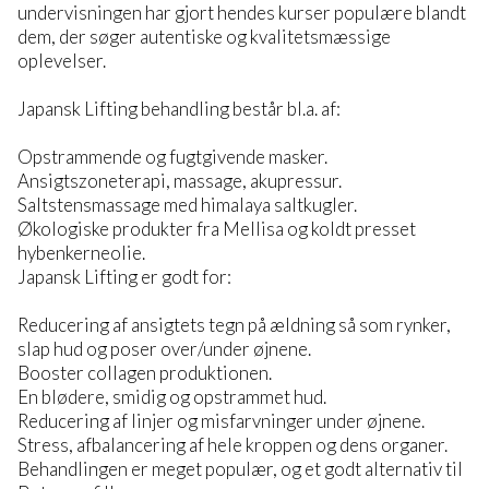
undervisningen har gjort hendes kurser populære blandt
dem, der søger autentiske og kvalitetsmæssige
oplevelser.
Japansk Lifting behandling består bl.a. af:
Opstrammende og fugtgivende masker.
Ansigtszoneterapi, massage, akupressur.
Saltstensmassage med himalaya saltkugler.
Økologiske produkter fra Mellisa og koldt presset
hybenkerneolie.
Japansk Lifting er godt for:
Reducering af ansigtets tegn på ældning så som rynker,
slap hud og poser over/under øjnene.
Booster collagen produktionen.
En blødere, smidig og opstrammet hud.
Reducering af linjer og misfarvninger under øjnene.
Stress, afbalancering af hele kroppen og dens organer.
Behandlingen er meget populær, og et godt alternativ til