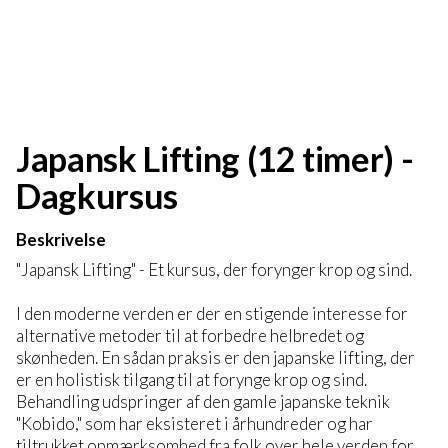
Japansk Lifting (12 timer) -
Dagkursus
Beskrivelse
"Japansk Lifting" - Et kursus, der forynger krop og sind.
I den moderne verden er der en stigende interesse for
alternative metoder til at forbedre helbredet og
skønheden. En sådan praksis er den japanske lifting, der
er en holistisk tilgang til at forynge krop og sind.
Behandling udspringer af den gamle japanske teknik
"Kobido," som har eksisteret i århundreder og har
tiltrukket opmærksomhed fra folk over hele verden for