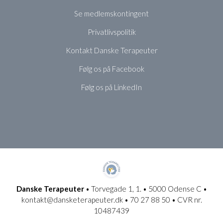
Se medlemskontingent
Privatlivspolitik
Kontakt Danske Terapeuter
Følg os på Facebook
Følg os på LinkedIn
Danske Terapeuter
• Torvegade 1, 1. • 5000 Odense C •
kontakt@dansketerapeuter.dk • 70 27 88 50 • CVR nr.
10487439