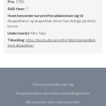
Pris:
1700
RAB-timer:
7
Hvem henvender kurset/efteruddannelsen sig til:
Akupunktører og akupunktør elever kan deltage på dette
kursus.
Underviser(e):
Miro Taba
Tilmelding:
https://lasota.dk/vare/infertilitetsbehandling-
med-akupunktur/
Find en behandler nær dig
Komplementære alternative behandlingsformer
Bliv uddannet alternativ behandler