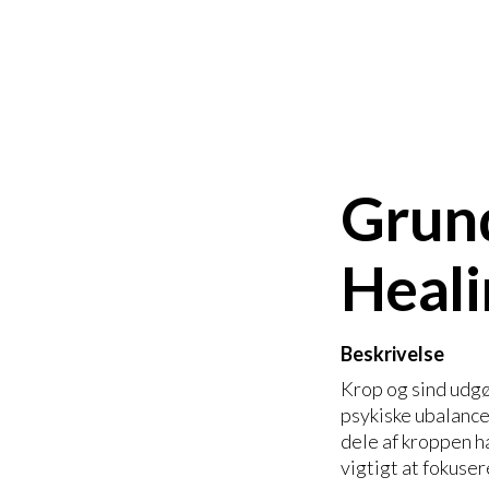
Grund
Heal
Beskrivelse
Krop og sind udgø
psykiske ubalance
dele af kroppen h
vigtigt at fokuser