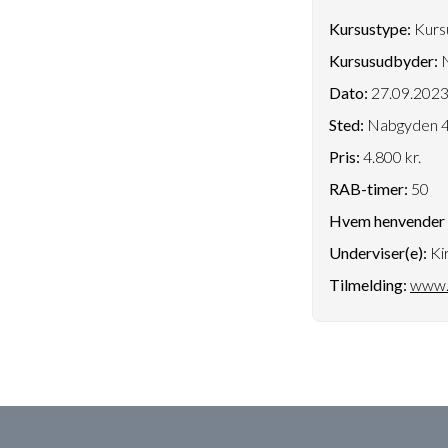
Kursustype:
Kursu
Kursusudbyder:
N
Dato:
27.09.202
Sted:
Nabgyden 4
Pris:
4.800 kr.
RAB-timer:
50
Hvem henvender k
Underviser(e):
Kir
Tilmelding:
www.