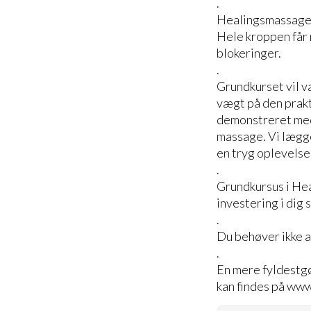
.
Healingsmassagen 
Hele kroppen får 
blokeringer.
.
Grundkurset vil v
vægt på den prakt
demonstreret med
massage. Vi lægge
en tryg oplevelse
.
Grundkursus i He
investering i dig 
.
Du behøver ikke at
.
En mere fyldestgø
kan findes på ww