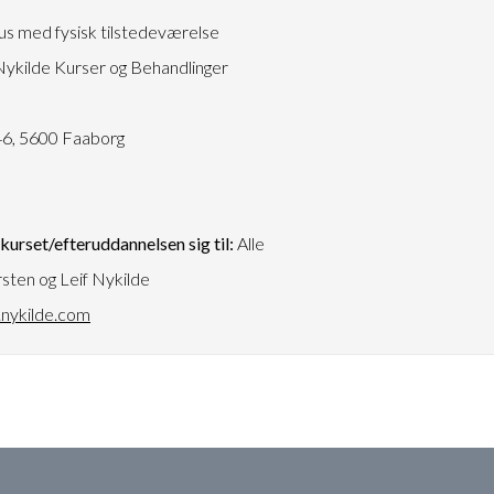
s med fysisk tilstedeværelse
ykilde Kurser og Behandlinger
3
6, 5600 Faaborg
urset/efteruddannelsen sig til:
Alle
sten og Leif Nykilde
nykilde.com