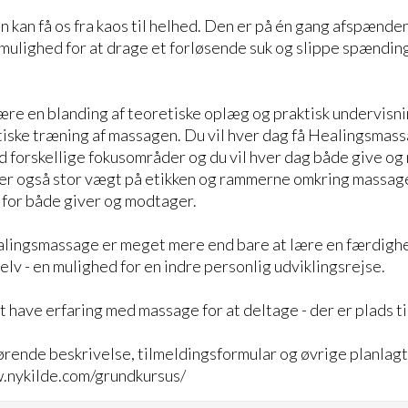
kan få os fra kaos til helhed. Den er på én gang afspænd
mulighed for at drage et forløsende suk og slippe spændin
ære en blanding af teoretiske oplæg og praktisk undervisni
iske træning af massagen. Du vil hver dag få Healingsmas
 forskellige fokusområder og du vil hver dag både give o
r også stor vægt på etikken og rammerne omkring massagen
 for både giver og modtager.
alingsmassage er meget mere end bare at lære en færdighe
selv - en mulighed for en indre personlig udviklingsrejse.
 have erfaring med massage for at deltage - der er plads til
rende beskrivelse, tilmeldingsformular og øvrige planlag
w.nykilde.com/grundkursus/