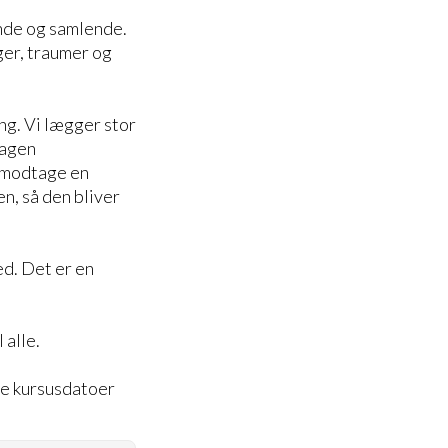
ende og samlende.
ger, traumer og
ng. Vi lægger stor
sagen
g modtage en
, så den bliver
d. Det er en
 alle.
te kursusdatoer