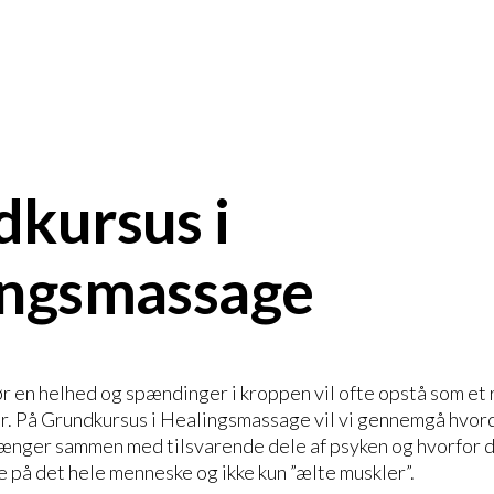
kursus i
ingsmassage
r en helhed og spændinger i kroppen vil ofte opstå som et r
r. På Grundkursus i Healingsmassage vil vi gennemgå hvord
ænger sammen med tilsvarende dele af psyken og hvorfor d
e på det hele menneske og ikke kun ”ælte muskler”.