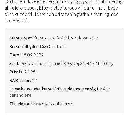
Du lære at lave en energimæssig og fysisk afbalancering
af hele kroppen. Efter dette kursus vil du kunne tilbyde
dine kunder/klienter en udrensning/afbalancering med
zoneterapi.
Kursustype:
Kursus med fysisk tilstedeværelse
Kursusudbyder:
Dig i Centrum.
Dato:
15.09.2022
Sted:
Dig i Centrum, Gammel Køgevej 26, 4672 Klippinge.
Pris:
kr. 2.195,-
RAB-timer:
12
Hvem henvender kurset/efteruddannelsen sig til:
Alle
behandlere
Tilmelding:
www.dig-i-centrum.dk