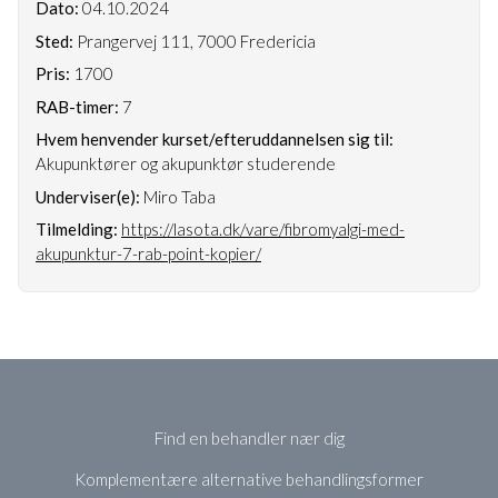
Dato:
04.10.2024
Sted:
Prangervej 111, 7000 Fredericia
Pris:
1700
RAB-timer:
7
Hvem henvender kurset/efteruddannelsen sig til:
Akupunktører og akupunktør studerende
Underviser(e):
Miro Taba
Tilmelding:
https://lasota.dk/vare/fibromyalgi-med-
akupunktur-7-rab-point-kopier/
Find en behandler nær dig
Komplementære alternative behandlingsformer