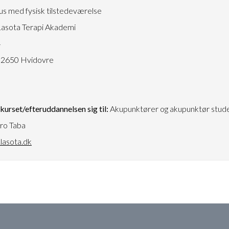
s med fysisk tilstedeværelse
asota Terapi Akademi
4
 2650 Hvidovre
urset/efteruddannelsen sig til:
Akupunktører og akupunktør stud
ro Taba
lasota.dk