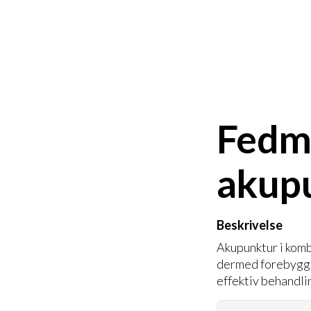
Fedm
akup
Beskrivelse
Akupunktur i komb
dermed forebygge 
effektiv behandlin