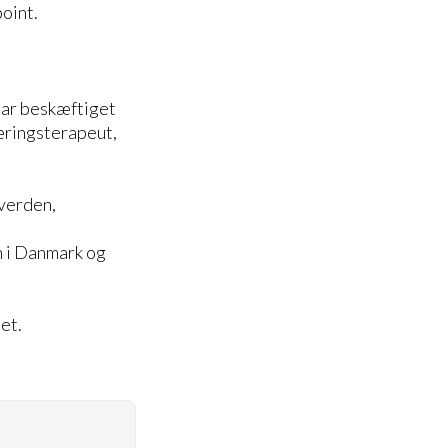
oint.
har beskæftiget
æringsterapeut,
rverden,
n i Danmark og
et.