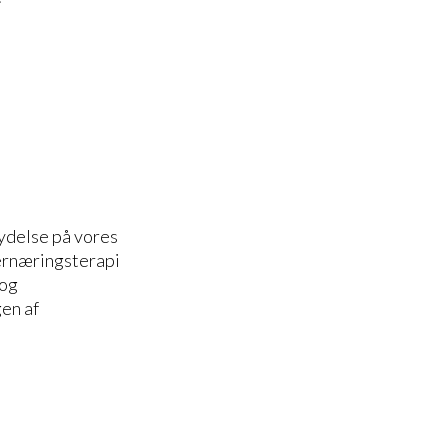
lydelse på vores
 ernæringsterapi
 og
gen af