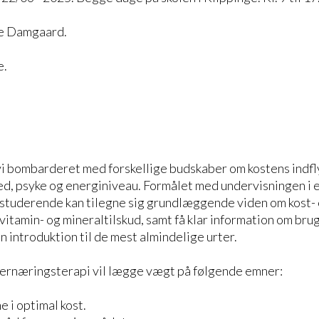
de Damgaard.
e.
r vi bombarderet med forskellige budskaber om kostens indf
ed, psyke og energiniveau. Formålet med undervisningen i
e studerende kan tilegne sig grundlæggende viden om kost-
vitamin- og mineraltilskud, samt få klar information om bru
n introduktion til de mest almindelige urter.
 ernæringsterapi vil lægge vægt på følgende emner:
 i optimal kost.