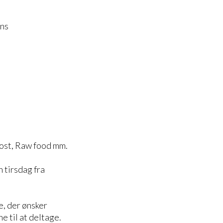
ens
ost, Raw food mm.
 tirsdag fra
e, der ønsker
e til at deltage.