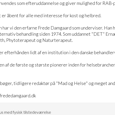
anvendes som efteruddannelse og giver mulighed for RAB-p
 er åbent for alle med interesse for kost og helbred.
n har vi den erfarne Frede Damgaard som underviser. Han 
alternativ behandling siden 1974. Som uddannet "DET" Ern
th, Phytoterapeut og Naturterapeut.
 efterhånden lidt af en institution i den danske behandle
n af de første og største pionerer inden for helsebranche
re bøger, tidligere redaktør på "Mad og Helse" og meget and
.frededamgaard.dk
s med fysisk tilstedeværelse