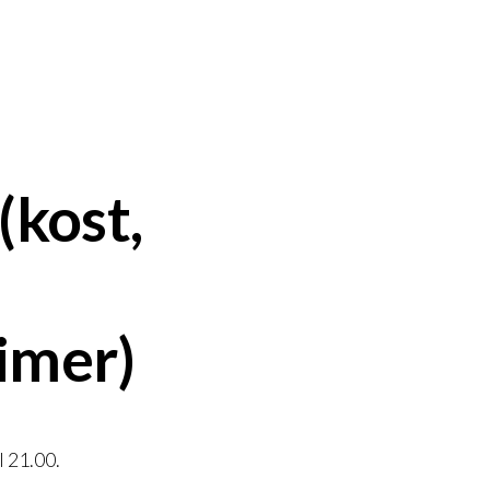
(kost,
imer)
l 21.00.
.