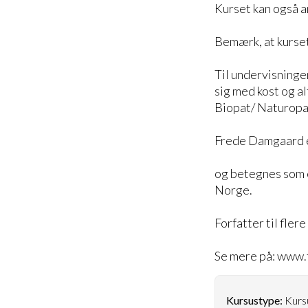
Kurset kan også 
Bemærk, at kurset
Til undervisninge
sig med kost og 
Biopat/ Naturopa
Frede Damgaard er
og betegnes som e
Norge.
Forfatter til fle
Se mere på: www
Kursustype:
Kursu