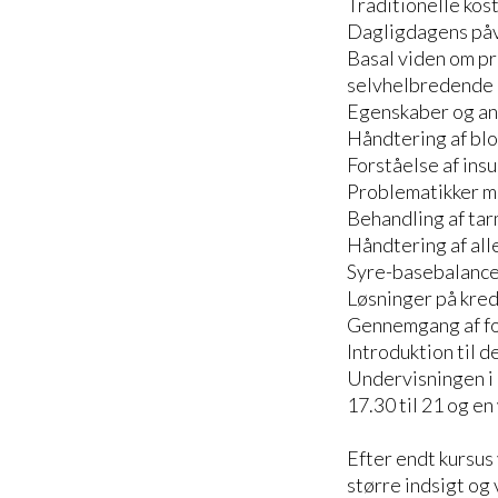
Traditionelle kos
Dagligdagens påvi
Basal viden om pr
selvhelbredende 
Egenskaber og anv
Håndtering af bl
Forståelse af insu
Problematikker m
Behandling af ta
Håndtering af all
Syre-basebalance
Løsninger på kred
Gennemgang af fo
Introduktion til 
Undervisningen i 
17.30 til 21 og en
Efter endt kursus 
større indsigt og 