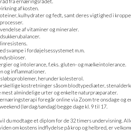
tråd fra ernæringsrådet.
rkning af kosten.
oteiner, kulhydrater og fedt, samt deres vigtighed i kropp
processer.
endelse af vitaminer og mineraler.
odsukkerubalancer.
linresistens.
ed svampe i fordøjelsessystemet m.m.
rmdysbioser.
ergier og intolerance, f.eks. gluten- og mælkeintolerance.
n og inflammationer.
sløbsproblemer, herunder kolesterol.
rskellige kostretninger såsom blodtypediæter, stenalderk
de mest almindelige urter og enkelte naturpræparater.
ernæringsterapi foregår online via Zoom tre onsdage og en
 weekend (lørdag/søndag) begge dage kl. 9 til 17.
vil du modtage et diplom for de 32 timers undervisning. All
viden om kostens indflydelse på krop og helbred, er velkomn