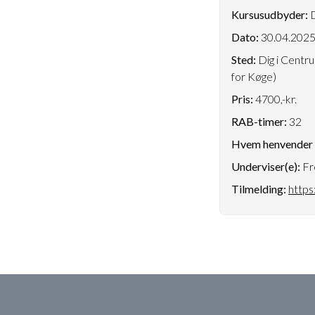
Kursusudbyder:
D
Dato:
30.04.202
Sted:
Dig i Centru
for Køge)
Pris:
4700,-kr.
RAB-timer:
32
Hvem henvender k
Underviser(e):
Fr
Tilmelding:
https