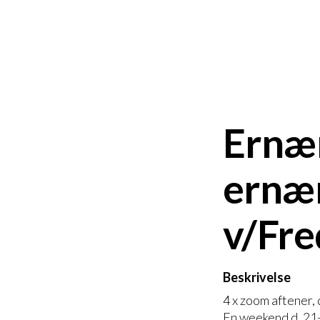
Ernær
ernær
v/Fre
Beskrivelse
4 x zoom aftener, 
En weekend d. 21-2