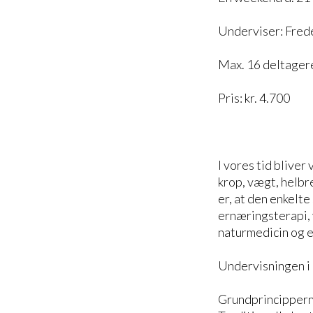
Underviser: Fre
Max. 16 deltager
Pris: kr. 4.700
I vores tid blive
krop, vægt, helbr
er, at den enkelt
ernæringsterapi, 
naturmedicin og e
Undervisningen i
Grundprincipperne