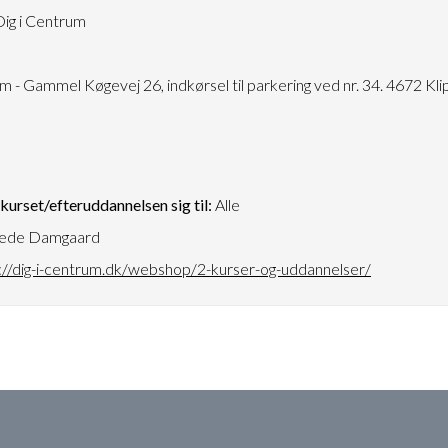
ig i Centrum
5
m - Gammel Køgevej 26, indkørsel til parkering ved nr. 34. 4672 Kli
urset/efteruddannelsen sig til:
Alle
ede Damgaard
://dig-i-centrum.dk/webshop/2-kurser-og-uddannelser/