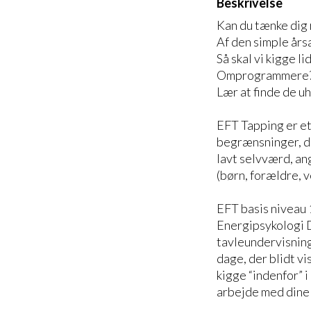
Beskrivelse
Kan du tænke dig r
Af den simple års
Så skal vi kigge l
Omprogrammere
Lær at finde de u
EFT Tapping er et
begrænsninger, di
lavt selvværd, an
(børn, forældre, 
EFT basis niveau 
Energipsykologi D
tavleundervisning,
dage, der blidt vis
kigge “indenfor” i
arbejde med dine 