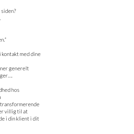
e siden?
…
n.”
i kontakt med dine
oner generelt
nger….
ndhed hos
m
 3 transformerende
 villig til at
 i din klient i dit