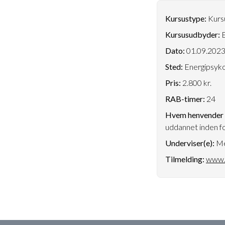
Kursustype:
Kursu
Kursusudbyder:
E
Dato:
01.09.202
Sted:
Energipsyko
Pris:
2.800 kr.
RAB-timer:
24
Hvem henvender k
uddannet inden fo
Underviser(e):
Me
Tilmelding:
www.