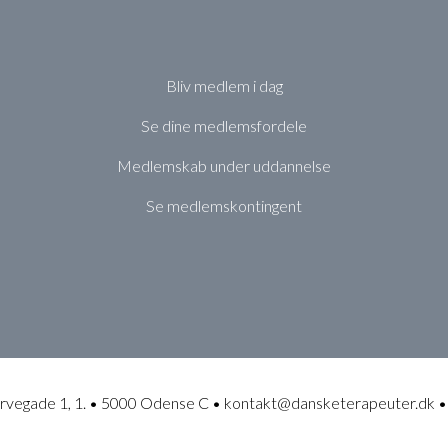
Bliv medlem i dag
Se dine medlemsfordele
Medlemskab under uddannelse
Se medlemskontingent
rvegade 1, 1. • 5000 Odense C • kontakt@dansketerapeuter.dk •