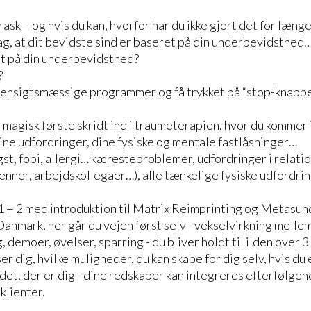
ask – og hvis du kan, hvorfor har du ikke gjort det for læng
ag, at dit bevidste sind er baseret på din underbevidsthed
idt på din underbevidsthed?
?
hensigtsmæssige programmer og få trykket på “stop-knappe
 magisk første skridt ind i traumeterapien, hvor du kommer 
ne udfordringer, dine fysiske og mentale fastlåsninger…
gst, fobi, allergi… kæresteproblemer, udfordringer i relati
venner, arbejdskollegaer…), alle tænkelige fysiske udfordri
1 + 2 med introduktion til Matrix Reimprinting og Metasu
anmark, her går du vejen først selv - vekselvirkning melle
 demoer, øvelser, sparring - du bliver holdt til ilden over
er dig, hvilke muligheder, du kan skabe for dig selv, hvis du er
 det, der er dig - dine redskaber kan integreres efterfølgende
klienter.