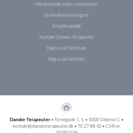
Medlemskab under uddannelse
Se medlemskontingent
Privatlivspolitik
Kontakt Danske Terapeuter
Følg os på Facebook
Følg os på LinkedIn
Danske Terapeuter
• Torvegade 1, 1. • 5000 Odense C •
kontakt@dansketerapeuter.dk • 70 27 88 50 • CVR nr.
10487439