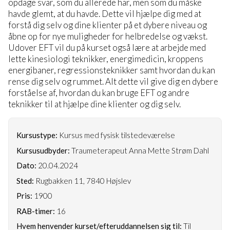
opdage svar, som du allerede har, men som du måske
havde glemt, at du havde. Dette vil hjælpe dig med at
forstå dig selv og dine klienter på et dybere niveau og
åbne op for nye muligheder for helbredelse og vækst.
Udover EFT vil du på kurset også lære at arbejde med
lette kinesiologi teknikker, energimedicin, kroppens
energibaner, regressionsteknikker samt hvordan du kan
rense dig selv og rummet. Alt dette vil give dig en dybere
forståelse af, hvordan du kan bruge EFT og andre
teknikker til at hjælpe dine klienter og dig selv.
Kursustype:
Kursus med fysisk tilstedeværelse
Kursusudbyder:
Traumeterapeut Anna Mette Strøm Dahl
Dato:
20.04.2024
Sted:
Rugbakken 11, 7840 Højslev
Pris:
1900
RAB-timer:
16
Hvem henvender kurset/efteruddannelsen sig til:
Til