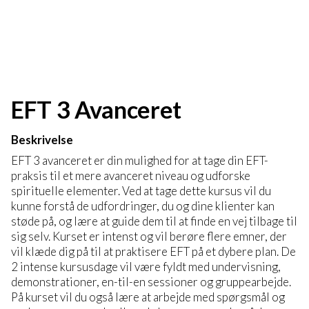
EFT 3 Avanceret
Beskrivelse
EFT 3 avanceret er din mulighed for at tage din EFT-
praksis til et mere avanceret niveau og udforske
spirituelle elementer. Ved at tage dette kursus vil du
kunne forstå de udfordringer, du og dine klienter kan
støde på, og lære at guide dem til at finde en vej tilbage til
sig selv. Kurset er intenst og vil berøre flere emner, der
vil klæde dig på til at praktisere EFT på et dybere plan. De
2 intense kursusdage vil være fyldt med undervisning,
demonstrationer, en-til-en sessioner og gruppearbejde.
På kurset vil du også lære at arbejde med spørgsmål og