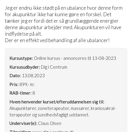
Jeg er endnu ikke stødt på en ubalance hvor denne form
for akupunktur ikke har kunne gøre en forskel. Det
tænker jeg er fordi det er så grundlæggende energier
denne akupunktur arbejder med. Akupunkturen vil have
indflydelse på alt.
Der er en effekt ved behandling af alle ubalancer!
Kursustype:
Online kursus - annonceres til 13-08-2023
Kursusudbyder:
Dig i Centrum
Dato:
13.08.2023
Pris:
899,- kr.
RAB-timer:
8
Hvem henvender kurset/efteruddannelsen sig til:
Akupunktører, zoneterapeuter, massører, kraniosakral-
terapeuter og sundhedsfagligt uddannet.
Underviser(e):
Claus Olsen
Tilmelding:
www.dig-i-centrum.dk