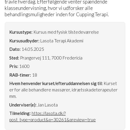
travle hverdag. Efterfølgende venter spændende
klasseundervisning, hvor vi udforsker alle
behandlingsmuligheder inden for Cupping Terapi.
Kursustype:
Kursus med fysisk tilstedeværelse
Kursusudbyder:
Lasota Terapi Akademi
Dato:
14.05.2025
Sted:
Prangervej 111, 7000 Fredericia
Pris:
1600
RAB-timer:
18
Hvem henvender kurset/efteruddannelsen sig til:
Kurset
er for alle behandlere massører, idrætsskadeterapeuter
mm.
Underviser(e):
Jan Lasota
Tilmelding:
https://lasota.dk/?
post_type=product&p=30261&preview=true