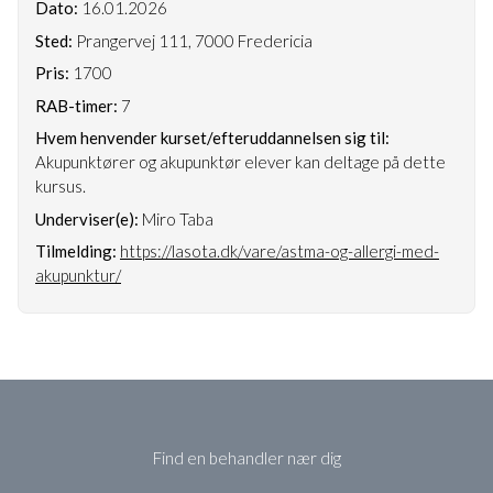
Dato:
16.01.2026
Sted:
Prangervej 111, 7000 Fredericia
Pris:
1700
RAB-timer:
7
Hvem henvender kurset/efteruddannelsen sig til:
Akupunktører og akupunktør elever kan deltage på dette
kursus.
Underviser(e):
Miro Taba
Tilmelding:
https://lasota.dk/vare/astma-og-allergi-med-
akupunktur/
Find en behandler nær dig