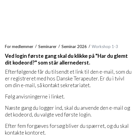
For medlemmer
Seminarer
Seminar 2026
Workshop 1-3
Ved login første gang skal du klikke på "Har du glemt
dit kodeord?" som står allernederst.
Efterfølgende får du tilsendt et link til den e-mail, som du
er registreret med hos Danske Terapeuter. Er du i tvivl
om din e-mail, så kontakt sekretariatet.
Følg anvisningerne i linket.
Næste gang du logger ind, skal du anvende den e-mail og
det kodeord, du valgte ved første login.
Efter fem forgæves forsøg bliver du spærret, og du skal
kontakte kontoret.