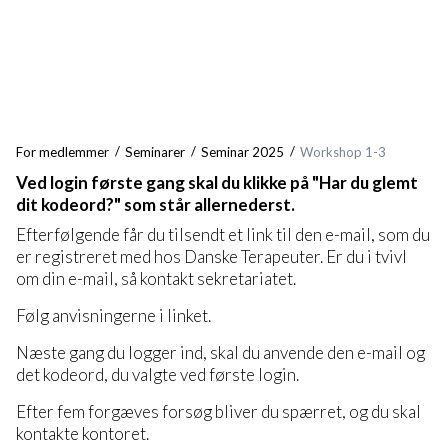
For medlemmer
Seminarer
Seminar 2025
Workshop 1-3
Ved login første gang skal du klikke på "Har du glemt
dit kodeord?" som står allernederst.
Efterfølgende får du tilsendt et link til den e-mail, som du
er registreret med hos Danske Terapeuter. Er du i tvivl
om din e-mail, så kontakt sekretariatet.
Følg anvisningerne i linket.
Næste gang du logger ind, skal du anvende den e-mail og
det kodeord, du valgte ved første login.
Efter fem forgæves forsøg bliver du spærret, og du skal
kontakte kontoret.