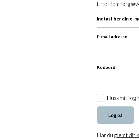
Efter fem forgæve
Indtast her din e-m
E-mail adresse
Kodeord
Husk mit logi
Log på
Har du
glemt dit 