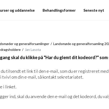
urser og uddannelse
Behandlingsformer
Seneste nyt
dsmøder og generalforsamlinger
Landsmøde og generalforsamling 20
edragsholdere
Jan Lasota
 gang skal du klikke på "Har du glemt dit kodeord?" som 
du tilsendt et link til den e-mail, som du er registreret me
i tvivl om din e-mail, så kontakt sekretariatet.
 i linket.
ger ind, skal du anvende den e-mail og det kodeord, du val