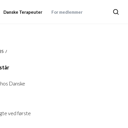
Danske Terapeuter
For medlemmer
Søg
25
står
d hos Danske
gte ved første