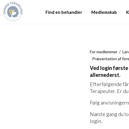
Find en behandler
Medlemskab
K
For medlemmer
Lan
Præsentation af for
Ved login første
allernederst.
Efterfølgende får 
Terapeuter. Er du 
Følg anvisningerne
Næste gang du log
login.