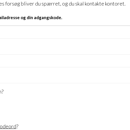
s forsøg bliver du spærret, og du skal kontakte kontoret.
ailadresse og din adgangskode.
n?
kodeord
?