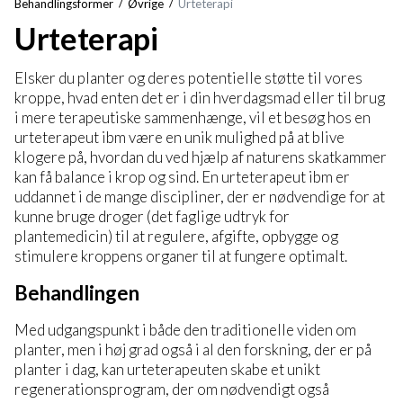
Behandlingsformer
Øvrige
Urteterapi
Urteterapi
Elsker du planter og deres potentielle støtte til vores
kroppe, hvad enten det er i din hverdagsmad eller til brug
i mere terapeutiske sammenhænge, vil et besøg hos en
urteterapeut ibm være en unik mulighed på at blive
klogere på, hvordan du ved hjælp af naturens skatkammer
kan få balance i krop og sind. En urteterapeut ibm er
uddannet i de mange discipliner, der er nødvendige for at
kunne bruge droger (det faglige udtryk for
plantemedicin) til at regulere, afgifte, opbygge og
stimulere kroppens organer til at fungere optimalt.
Behandlingen
Med udgangspunkt i både den traditionelle viden om
planter, men i høj grad også i al den forskning, der er på
planter i dag, kan urteterapeuten skabe et unikt
regenerationsprogram, der om nødvendigt også