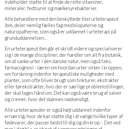
indeholder støtte til at finde de rette vitaminer,
mineraler, fedtsyrer og mælkesyrebakterier.
Alle behandlere med den beskyttede titel urteterapeut
ibm, deler nemlig fælles fag med biopaterne og
naturopatherne, som også er uddannet i urteterapi på
grunduddannelsen. .
En urteterapeut ibm går et skridt videre og specialiserer
sig i de mange discipliner, der handler om alt fra botanik,
om at sanke urter i den danske natur, men også f.eks.
farmacognosi - læren om hvordan urter virker i kroppen,
om forskning indenfor terapeutiske muligheder med
planter, som ofte bliver brugt som tinkturer, ekstrakter
eller tørekstrakter, hvis der er særlige problemstillinger,
der skal tages hånd om. Det kan også være brug af salver
og cremer, hvor det skønnes nødvendigt.
Alle urteterapeuter er også højt uddannet indenfor
ernæring, hvor de kan støtte dig i at vælge hvilke typer af
fødevarer, der passer bedst til dig og din krop. - Det ved
man i dag bl.a. er styret af sammensætningen af