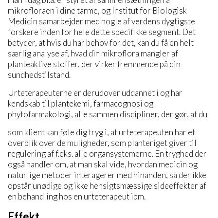
mikrofloraen i dine tarme, og Institut for Biologisk
Medicin samarbejder med nogle af verdens dygtigste
forskere inden for hele dette specifikke segment. Det
betyder, at hvis du har behov for det, kan du få en helt
særlig analyse af, hvad din mikroflora mangler af
planteaktive stoffer, der virker fremmende på din
sundhedstilstand.
Urteterapeuterne er derudover uddannet i og har
kendskab til plantekemi, farmacognosi og
phytofarmakologi, alle sammen discipliner, der gør, at du
som klient kan føle dig tryg i, at urteterapeuten har et
overblik over de muligheder, som planteriget giver til
regulering af f.eks. alle organsystemerne. En tryghed der
også handler om, at man skal vide, hvordan medicin og
naturlige metoder interagerer med hinanden, så der ikke
opstår unødige og ikke hensigtsmæssige sideeffekter af
en behandling hos en urteterapeut ibm.
Effekt