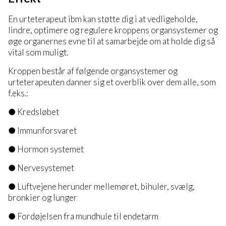
En urteterapeut ibm kan støtte dig i at vedligeholde,
lindre, optimere og regulere kroppens organsystemer og
øge organernes evne til at samarbejde om at holde dig så
vital som muligt.
Kroppen består af følgende organsystemer og
urteterapeuten danner sig et overblik over dem alle, som
f.eks.:
● Kredsløbet
● Immunforsvaret
● Hormon systemet
● Nervesystemet
● Luftvejene herunder mellemøret, bihuler, svælg,
bronkier og lunger
● Fordøjelsen fra mundhule til endetarm