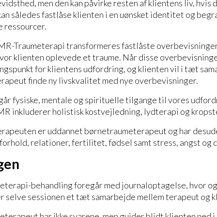
idsthed, men den kan påvirke resten af klientens liv, hvis d
an således fastlåse klienten i en uønsket identitet og beg
mentale ressourcer.
R-Traumeterapi transformeres fastlåste overbevisninger, 
hvor klienten oplevede et traume. Når disse overbevisning
ngspunkt for klientens udfordring, og klienten vil i tæt sa
peut finde ny livskvalitet med nye overbevisninger.
år fysiske, mentale og spirituelle tilgange til vores udfordr
 inkluderer holistisk kostvejledning, lydterapi og kropst
apeuten er uddannet børnetraumeterapeut og har desude
forhold, relationer, fertilitet, fødsel samt stress, angst 
andlingen
erapi-behandling foregår med journaloptagelse, hvor 
 er selve sessionen et tæt samarbejde mellem terapeut og kl
rapeut har ikke svarene, men guider blidt klienten ned i