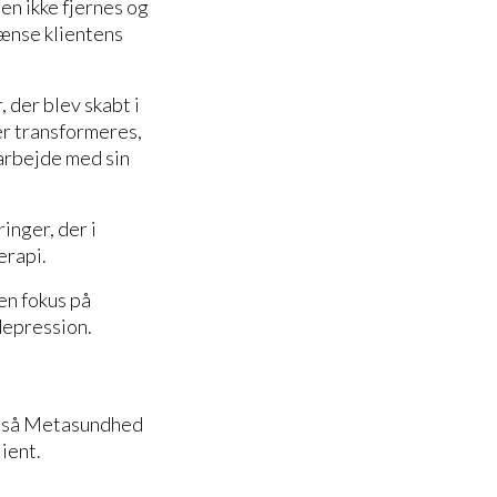
en ikke fjernes og
rænse klientens
der blev skabt i
er transformeres,
marbejde med sin
inger, der i
erapi.
n fokus på
og depression.
også Metasundhed
ient.