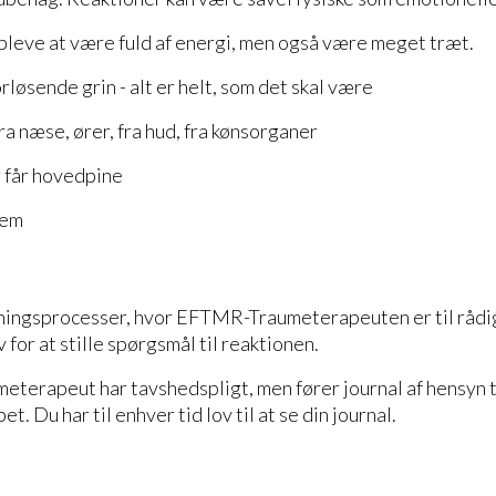
pleve at være fuld af energi, men også være meget træt.
rløsende grin - alt er helt, som det skal være
ra næse, ører, fra hud, fra kønsorganer
 får hovedpine
tem
ningsprocesser, hvor EFTMR-Traumeterapeuten er til rådig
 for at stille spørgsmål til reaktionen.
erapeut har tavshedspligt, men fører journal af hensyn t
t. Du har til enhver tid lov til at se din journal.