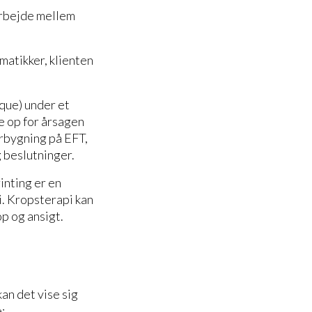
arbejde mellem
ematikker, klienten
que) under et
ke op for årsagen
erbygning på EFT,
g beslutninger.
inting er en
i. Kropsterapi kan
p og ansigt.
n det vise sig
: