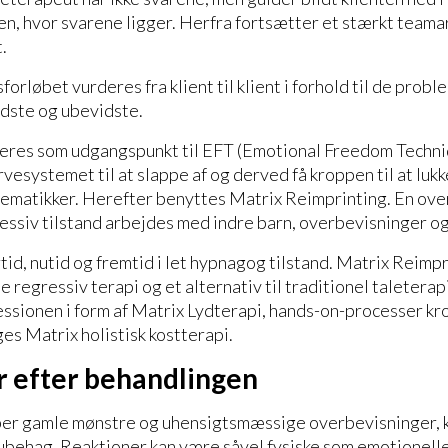
n, hvor svarene ligger. Herfra fortsætter et stærkt team
.
orløbet vurderes fra klient til klient i forhold til de probl
idste og ubevidste.
ceres som udgangspunkt til EFT (Emotional Freedom Techni
ervesystemet til at slappe af og derved få kroppen til at luk
blematikker. Herefter benyttes Matrix Reimprinting. En ov
gressiv tilstand arbejdes med indre barn, overbevisninger o
tid, nutid og fremtid i let hypnagog tilstand. Matrix Reimpr
 regressiv terapi og et alternativ til traditionel taleterap
sessionen i form af Matrix Lydterapi, hands-on-processer kro
es Matrix holistisk kostterapi.
 efter behandlingen
er gamle mønstre og uhensigtsmæssige overbevisninger, ka
behag. Reaktioner kan være såvel fysiske som emotionelle