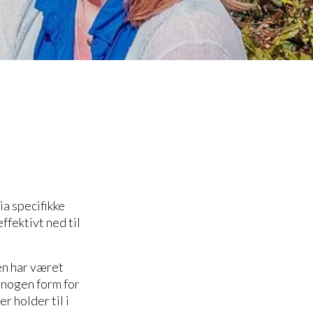
a specifikke
fektivt ned til
en har været
n nogen form for
r holder til i