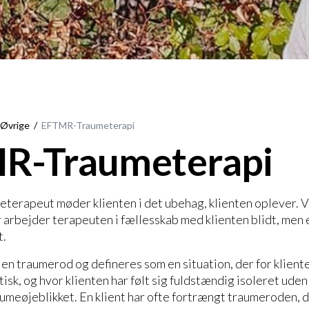
Øvrige
EFTMR-Traumeterapi
R-Traumeterapi
rapeut møder klienten i det ubehag, klienten oplever. Vi
rbejder terapeuten i fællesskab med klienten blidt, men ef
t.
en traumerod og defineres som en situation, der for klient
isk, og hvor klienten har følt sig fuldstændig isoleret ude
aumeøjeblikket. En klient har ofte fortrængt traumeroden, de