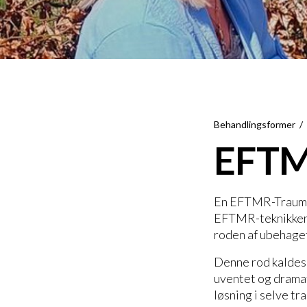
Behandlingsformer
EFTM
En EFTMR-Traumete
EFTMR-teknikker a
roden af ubehage
Denne rod kaldes 
uventet og dramat
løsning i selve tr