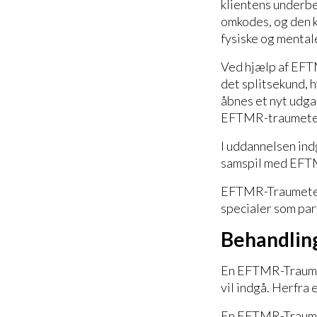
klientens underbev
omkodes, og den k
fysiske og 
Ved hjælp af EFTM
det splitsekund, 
åbnes et nyt udga
EFTMR-traumetera
I uddannelsen indg
samspil med EFTMR
EFTMR-Traumeter
specialer som par
Beh
En EFTMR-Traumet
vil indgå. Herfra
En EFTMR-Traumete