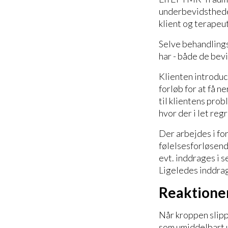
underbevidsthede
klient og terapeut
Selve behandlingsf
har - både de bev
Klienten introdu
forløb for at få n
til klientens pro
hvor der i let re
Der arbejdes i for
følelsesforløsende
evt. inddrages i 
Ligeledes inddrag
Reaktioner
Når kroppen slipp
som umiddelbart u