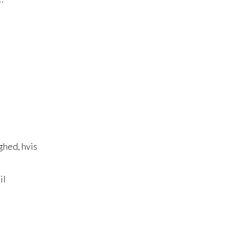
hed, hvis
il