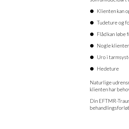
Klienten kan o
Tudeture og fo
Flåd kan løbe f
Nogle klienter
Uro i tarmsys
Hedeture
Naturlige udrens
klienten har behov
Din EFTMR-Traumet
behandlingsforløbe