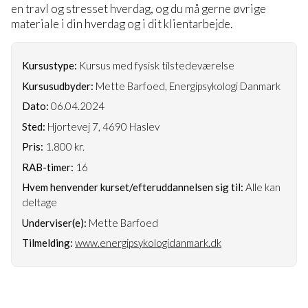
en travl og stresset hverdag, og du må gerne øvrige
materiale i din hverdag og i dit klientarbejde.
Kursustype:
Kursus med fysisk tilstedeværelse
Kursusudbyder:
Mette Barfoed, Energipsykologi Danmark
Dato:
06.04.2024
Sted:
Hjortevej 7, 4690 Haslev
Pris:
1.800 kr.
RAB-timer:
16
Hvem henvender kurset/efteruddannelsen sig til:
Alle kan
deltage
Underviser(e):
Mette Barfoed
Tilmelding:
www.energipsykologidanmark.dk