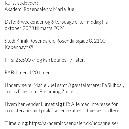
Kursusudbyder:
Akademi Rosendalen v. Marie Juel
Dato: 6 weekender og 6 torsdage eftermiddag fra
oktober 2023 til marts 2024
Sted: Klinik Rosendalen, Rosendalsgade 8, 2100
København Ø
Pris: 25.500 kr og kan betales i 7 rater.
RAB-timer: 120 timer
Undervisere: Marie Juel samt 3 gæstelærere: Ea Skibdal,
Jonas Dueholm, Flemming Zahle
Hvem henvender kurset sig til?: Alle med interesse for
kropsterapi samt praktiserende alternative behandlere.
Tilmelding: https://akademirosendalen.dk/uddannelse/