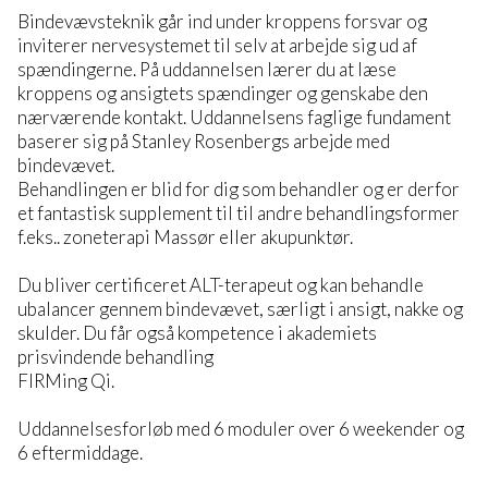
Bindevævsteknik går ind under kroppens forsvar og
inviterer nervesystemet til selv at arbejde sig ud af
spændingerne. På uddannelsen lærer du at læse
kroppens og ansigtets spændinger og genskabe den
nærværende kontakt. Uddannelsens faglige fundament
baserer sig på Stanley Rosenbergs arbejde med
bindevævet.
Behandlingen er blid for dig som behandler og er derfor
et fantastisk supplement til til andre behandlingsformer
f.eks.. zoneterapi Massør eller akupunktør.
Du bliver certificeret ALT-terapeut og kan behandle
ubalancer gennem bindevævet, særligt i ansigt, nakke og
skulder. Du får også kompetence i akademiets
prisvindende behandling
FIRMing Qi.
Uddannelsesforløb med 6 moduler over 6 weekender og
6 eftermiddage.