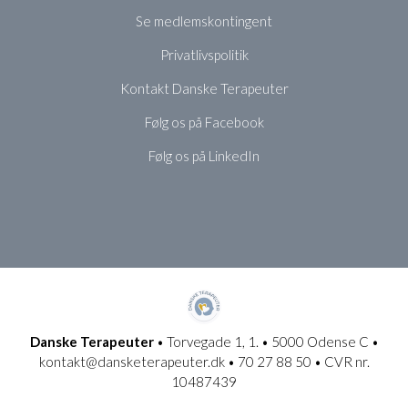
Se medlemskontingent
Privatlivspolitik
Kontakt Danske Terapeuter
Følg os på Facebook
Følg os på LinkedIn
Danske Terapeuter
• Torvegade 1, 1. • 5000 Odense C •
kontakt@dansketerapeuter.dk • 70 27 88 50 • CVR nr.
10487439