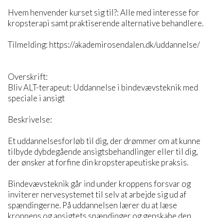
Hvem henvender kurset sig til?: Alle med interesse for
kropsterapi samt praktiserende alternative behandlere.
Tilmelding: https://akademirosendalen.dk/uddannelse/
Overskrift:
Bliv ALT-terapeut: Uddannelse i bindevævsteknik med
speciale i ansigt
Beskrivelse:
Et uddannelsesforløb til dig, der drømmer om at kunne
tilbyde dybdegående ansigtsbehandlinger eller til dig,
der ønsker at forfine din kropsterapeutiske praksis.
Bindevævsteknik går ind under kroppens forsvar og
inviterer nervesystemet til selv at arbejde sig ud af
spændingerne. På uddannelsen lærer du at læse
kroppens og ansigtets spændinger og genskabe den