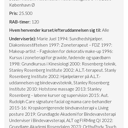
København Ø
Pris:
25.500
RAB-timer:
120
Hvem henvender kurset/efteruddannelsen sig til:
Alle
Underviser(e):
Marie Juel 1994: Sundhedshjælper.
Diakonissestiftelsen 1997: Zoneterapeut – FDZ 1997:
Makeup-artist – Fagskolen for dekorativ make-up 1996:
Kursus i zoneterapi for gravide, fødende og spædbørn
1998: Grundkursus i Kinesiologi 2000: Rosenberg-teknik,
Stanley Rosenberg Institute 2002: A.L.T.-terapeut. Stanly
Rosenberg Institute 2002: Hjælpelærer på A.L.T.-
uddannelsen og bindevævsteknik, Stanley Rosenberg
Institute 2010: Hotstone massage 2013: Stanley
Rosenberg – løbene kurser og supervision 2015: Aut.
Rudolph Care signature facial og mama care-behandler
2015-16: Kropskorrigerende bindvævsterapi v. Living
posture 2019: Grundlagde Akademi for Bindevævsterapi
Underviser i Bindevævsterapi, ALT og FIRMing QI 2022:
Grundlage Akademi Rosendalen 2023: OrthyPody, Touch