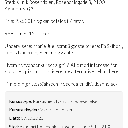
Sted: Klinik Rosendalen, Rosendalsgade 8, 2100
København Ø
Pris: 25.500 kr og kan betales i 7 rater.
RAB-timer: 120 timer
Undervisere: Marie Juel samt 3 gæstelærere: Ea Skibdal,
Jonas Dueholm, Flemming Zahle
Hvem henvender kurset sig til?: Alle med interesse for
kropsterapi samt praktiserende alternative behandlere.
Tilmelding: https://akademirosendalen.dk/uddannelse/
Kursustype:
Kursus med fysisk tilstedeværelse
Kursusudbyder:
Marie Juel Jensen
Dato:
07.10.2023
Sted:
Akademi Rosendalen Rosendalsgade 8 TH, 2100