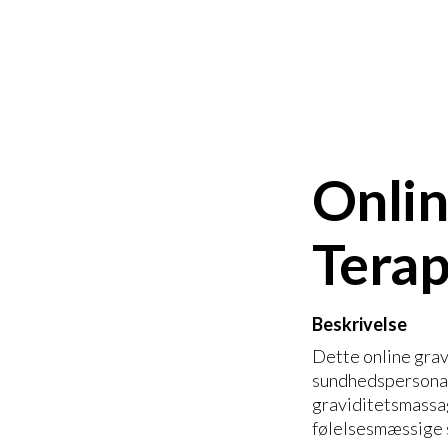
Onlin
Tera
Beskrivelse
Dette online gra
sundhedspersonale
graviditetsmassag
følelsesmæssige s