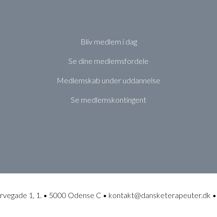
Bliv medlem i dag
Se dine medlemsfordele
Medlemskab under uddannelse
Se medlemskontingent
rvegade 1, 1. • 5000 Odense C • kontakt@dansketerapeuter.dk •