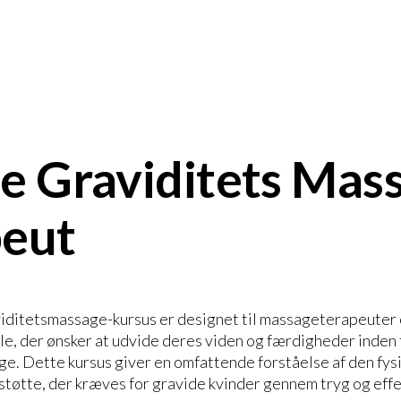
e Graviditets Mas
peut
viditetsmassage-kursus er designet til massageterapeuter
, der ønsker at udvide deres viden og færdigheder inden 
e. Dette kursus giver en omfattende forståelse af den fys
tøtte, der kræves for gravide kvinder gennem tryg og eff