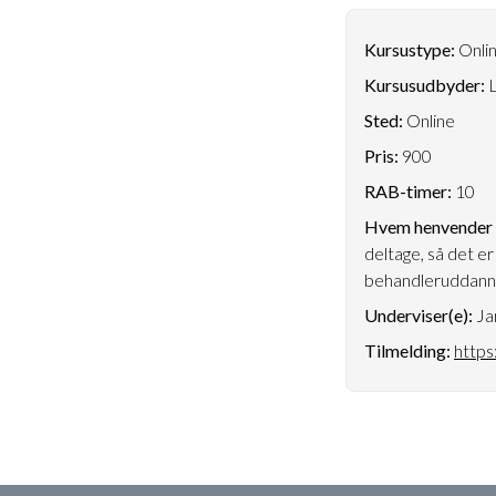
Kursustype:
Onlin
Kursusudbyder:
L
Sted:
Online
Pris:
900
RAB-timer:
10
Hvem henvender k
deltage, så det e
behandleruddann
Underviser(e):
Ja
Tilmelding:
https