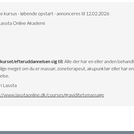
e kursus - løbende opstart - annonceres til 12.02.2026
asota Online Akademi
urset/efteruddannelsen sig til:
Alle der har en eller anden behan
r lige meget om du er massør, zoneterapeut, akupunktør eller har e
else.
n Lasota
://www.lasotaonline.dk/courses/graviditetsmassage