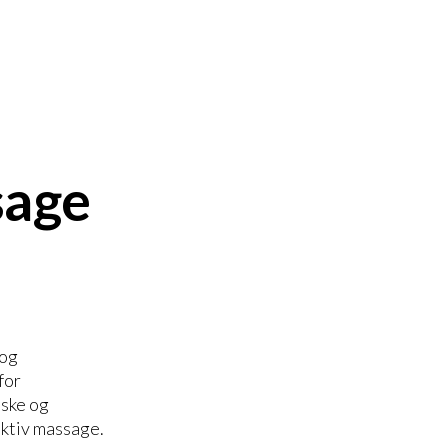
sage
 og
for
iske og
ektiv massage.