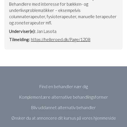
Behandlere med interesse for bækken- og
underlivsproblematikker – eksempelvis
columnaterapeuter, fysioterapeuter, manuelle terapeuter
og zoneterapeuter mfl.
Underviser(e):
Jan Lasota
Tilmelding:
https://helleroed.dk/Page/1208
Find en behandler nær dig
Komplementære alternative behandlingsformer
Bliv uddannet alternativ behandler
Ønsker du at annoncere dit kursus på vores hjemmeside