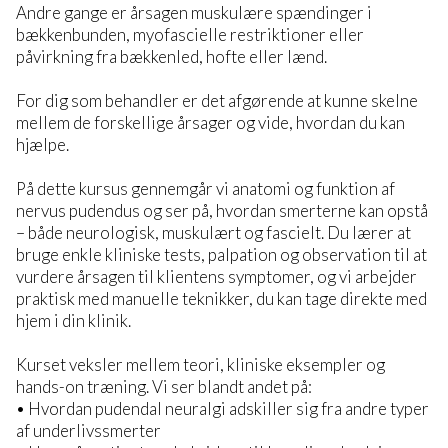
Andre gange er årsagen muskulære spændinger i
bækkenbunden, myofascielle restriktioner eller
påvirkning fra bækkenled, hofte eller lænd.
For dig som behandler er det afgørende at kunne skelne
mellem de forskellige årsager og vide, hvordan du kan
hjælpe.
På dette kursus gennemgår vi anatomi og funktion af
nervus pudendus og ser på, hvordan smerterne kan opstå
– både neurologisk, muskulært og fascielt. Du lærer at
bruge enkle kliniske tests, palpation og observation til at
vurdere årsagen til klientens symptomer, og vi arbejder
praktisk med manuelle teknikker, du kan tage direkte med
hjem i din klinik.
Kurset veksler mellem teori, kliniske eksempler og
hands-on træning. Vi ser blandt andet på:
• Hvordan pudendal neuralgi adskiller sig fra andre typer
af underlivssmerter