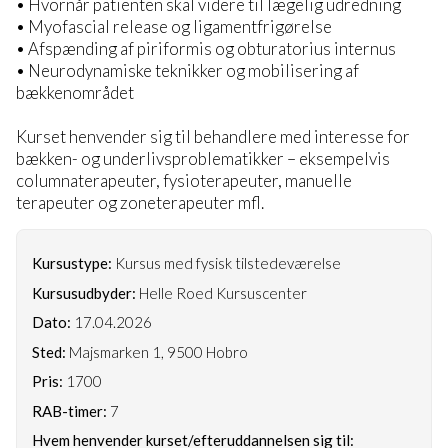
• Hvornår patienten skal videre til lægelig udredning
• Myofascial release og ligamentfrigørelse
• Afspænding af piriformis og obturatorius internus
• Neurodynamiske teknikker og mobilisering af
bækkenområdet
Kurset henvender sig til behandlere med interesse for
bækken- og underlivsproblematikker – eksempelvis
columnaterapeuter, fysioterapeuter, manuelle
terapeuter og zoneterapeuter mfl.
Kursustype:
Kursus med fysisk tilstedeværelse
Kursusudbyder:
Helle Roed Kursuscenter
Dato:
17.04.2026
Sted:
Majsmarken 1, 9500 Hobro
Pris:
1700
RAB-timer:
7
Hvem henvender kurset/efteruddannelsen sig til: