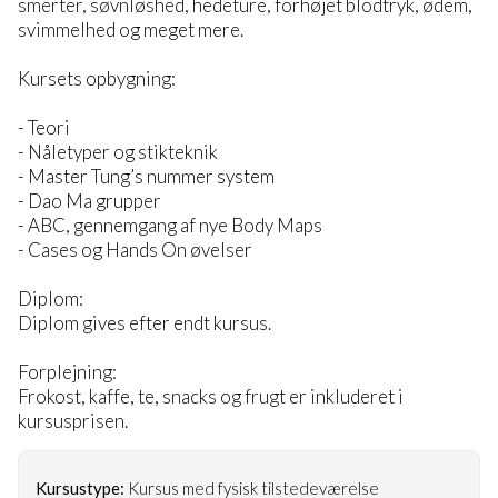
smerter, søvnløshed, hedeture, forhøjet blodtryk, ødem,
svimmelhed og meget mere.
Kursets opbygning:
- Teori
- Nåletyper og stikteknik
- Master Tung’s nummer system
- Dao Ma grupper
- ABC, gennemgang af nye Body Maps
- Cases og Hands On øvelser
Diplom:
Diplom gives efter endt kursus.
Forplejning:
Frokost, kaffe, te, snacks og frugt er inkluderet i
kursusprisen.
Kursustype:
Kursus med fysisk tilstedeværelse