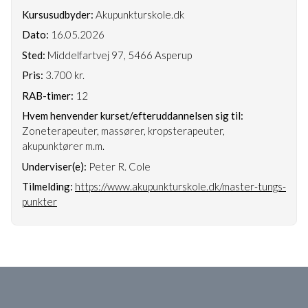
Kursusudbyder:
Akupunkturskole.dk
Dato:
16.05.2026
Sted:
Middelfartvej 97, 5466 Asperup
Pris:
3.700 kr.
RAB-timer:
12
Hvem henvender kurset/efteruddannelsen sig til:
Zoneterapeuter, massører, kropsterapeuter,
akupunktører m.m.
Underviser(e):
Peter R. Cole
Tilmelding:
https://www.akupunkturskole.dk/master-tungs-
punkter