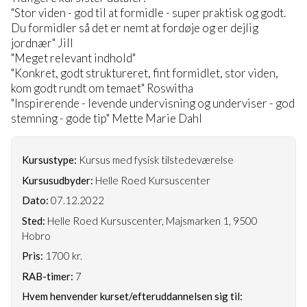
"Stor viden - god til at formidle - super praktisk og godt.
Du formidler så det er nemt at fordøje og er dejlig
jordnær" Jill
"Meget relevant indhold"
"Konkret, godt struktureret, fint formidlet, stor viden,
kom godt rundt om temaet" Roswitha
"Inspirerende - levende undervisning og underviser - god
stemning - gode tip" Mette Marie Dahl
Kursustype:
Kursus med fysisk tilstedeværelse
Kursusudbyder:
Helle Roed Kursuscenter
Dato:
07.12.2022
Sted:
Helle Roed Kursuscenter, Majsmarken 1, 9500
Hobro
Pris:
1700 kr.
RAB-timer:
7
Hvem henvender kurset/efteruddannelsen sig til: