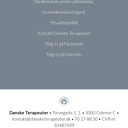
Medlemskab under uddannelse
Se medlemskontingent
Privatlivspolitik
Kontakt Danske Terapeuter
Følg os på Facebook
Følg os på LinkedIn
Danske Terapeuter
• Torvegade 1, 1. • 5000 Odense C •
kontakt@dansketerapeuter.dk • 70 27 88 50 • CVR nr.
10487439