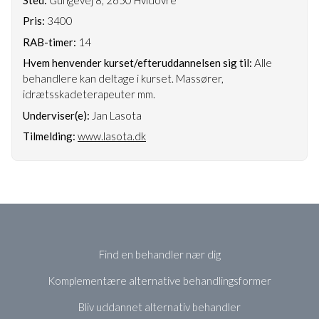
Pris:
3400
RAB-timer:
14
Hvem henvender kurset/efteruddannelsen sig til:
Alle
behandlere kan deltage i kurset. Massører,
idrætsskadeterapeuter mm.
Underviser(e):
Jan Lasota
Tilmelding:
www.lasota.dk
Find en behandler nær dig
Komplementære alternative behandlingsformer
Bliv uddannet alternativ behandler