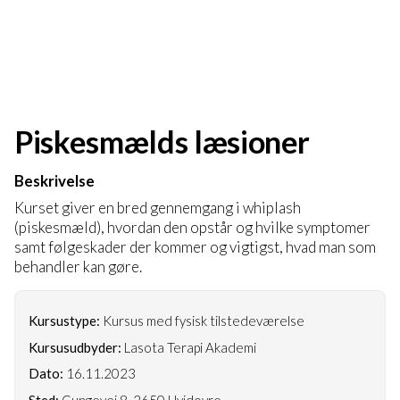
Piskesmælds læsioner
Beskrivelse
Kurset giver en bred gennemgang i whiplash
(piskesmæld), hvordan den opstår og hvilke symptomer
samt følgeskader der kommer og vigtigst, hvad man som
behandler kan gøre.
Kursustype:
Kursus med fysisk tilstedeværelse
Kursusudbyder:
Lasota Terapi Akademi
Dato:
16.11.2023
Sted:
Gungevej 8, 2650 Hvidovre