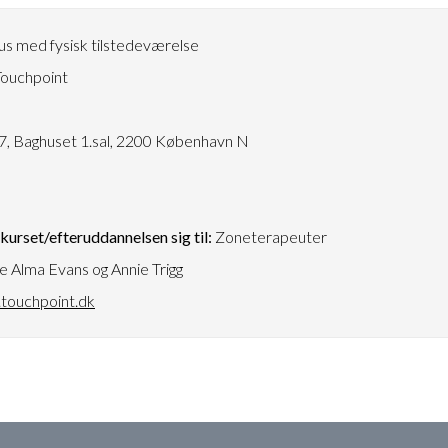
s med fysisk tilstedeværelse
ouchpoint
3
, Baghuset 1.sal, 2200 København N
urset/efteruddannelsen sig til:
Zoneterapeuter
e Alma Evans og Annie Trigg
touchpoint.dk