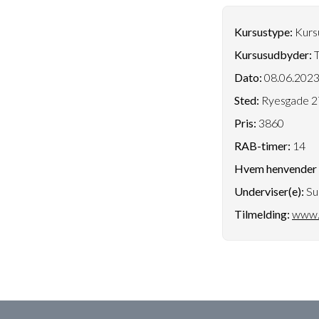
Kursustype:
Kursu
Kursusudbyder:
T
Dato:
08.06.202
Sted:
Ryesgade 27
Pris:
3860
RAB-timer:
14
Hvem henvender k
Underviser(e):
Su
Tilmelding:
www.