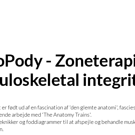
Pody - Zoneterapi
loskeletal integri
er født ud af en fascination af 'den glemte anatomi', fasc
nde arbejde med 'The Anatomy Trains'.
eknikker og foddiagrammer til at afspejle og behandle musk
n.