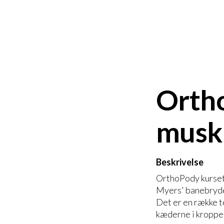
Ortho
musku
Beskrivelse
OrthoPody kurset 
Myers' banebryde
Det er en række t
kæderne i kroppe