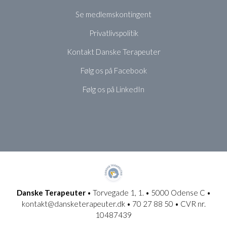
Se medlemskontingent
Privatlivspolitik
Kontakt Danske Terapeuter
Følg os på Facebook
Følg os på LinkedIn
Danske Terapeuter
• Torvegade 1, 1. • 5000 Odense C •
kontakt@dansketerapeuter.dk • 70 27 88 50 • CVR nr.
10487439