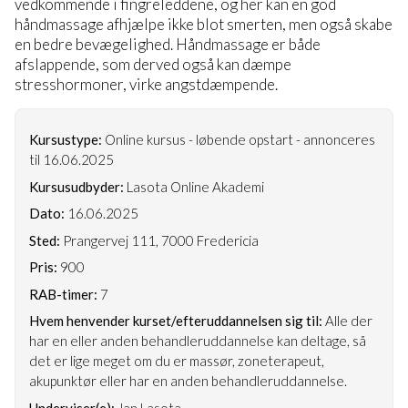
vedkommende i fingreleddene, og her kan en god
håndmassage afhjælpe ikke blot smerten, men også skabe
en bedre bevægelighed. Håndmassage er både
afslappende, som derved også kan dæmpe
stresshormoner, virke angstdæmpende.
Kursustype:
Online kursus - løbende opstart - annonceres
til 16.06.2025
Kursusudbyder:
Lasota Online Akademi
Dato:
16.06.2025
Sted:
Prangervej 111, 7000 Fredericia
Pris:
900
RAB-timer:
7
Hvem henvender kurset/efteruddannelsen sig til:
Alle der
har en eller anden behandleruddannelse kan deltage, så
det er lige meget om du er massør, zoneterapeut,
akupunktør eller har en anden behandleruddannelse.
Underviser(e):
Jan Lasota