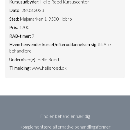
Kursusudbyder:
Helle Roed Kursuscenter
Dato:
28.03.2023
Sted:
Majsmarken 1, 9500 Hobro
Pris:
1700
RAB-timer:
7
Hvem henvender kurset/efteruddannelsen sig til:
Alle
behandlere
Underviser(e):
Helle Roed
Tilmelding:
www.helleroed.dk
Find en behandler nær dig
Komplementære alternative behandlingsformer