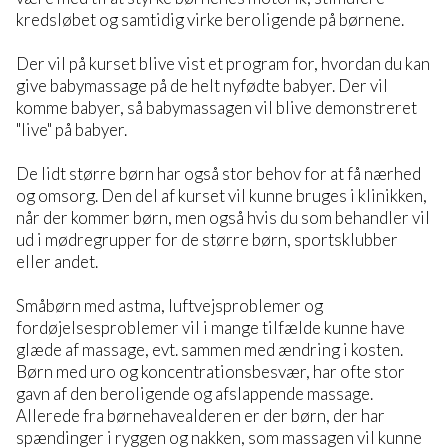
kredsløbet og samtidig virke beroligende på børnene.
Der vil på kurset blive vist et program for, hvordan du kan
give babymassage på de helt nyfødte babyer. Der vil
komme babyer, så babymassagen vil blive demonstreret
"live" på babyer.
De lidt større børn har også stor behov for at få nærhed
og omsorg. Den del af kurset vil kunne bruges i klinikken,
når der kommer børn, men også hvis du som behandler vil
ud i mødregrupper for de større børn, sportsklubber
eller andet.
Småbørn med astma, luftvejsproblemer og
fordøjelsesproblemer vil i mange tilfælde kunne have
glæde af massage, evt. sammen med ændring i kosten.
Børn med uro og koncentrationsbesvær, har ofte stor
gavn af den beroligende og afslappende massage.
Allerede fra børnehavealderen er der børn, der har
spændinger i ryggen og nakken, som massagen vil kunne