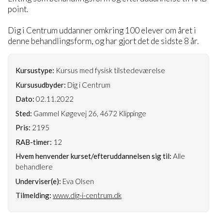
point.
Dig i Centrum uddanner omkring 100 elever om året i
denne behandlingsform, og har gjort det de sidste 8 år.
Kursustype:
Kursus med fysisk tilstedeværelse
Kursusudbyder:
Dig i Centrum
Dato:
02.11.2022
Sted:
Gammel Køgevej 26, 4672 Klippinge
Pris:
2195
RAB-timer:
12
Hvem henvender kurset/efteruddannelsen sig til:
Alle
behandlere
Underviser(e):
Eva Olsen
Tilmelding:
www.dig-i-centrum.dk