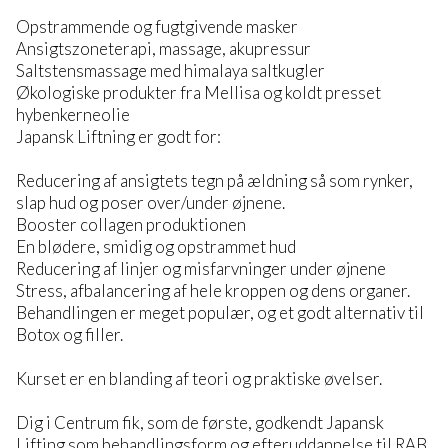
Opstrammende og fugtgivende masker
Ansigtszoneterapi, massage, akupressur
Saltstensmassage med himalaya saltkugler
Økologiske produkter fra Mellisa og koldt presset
hybenkerneolie
Japansk Liftning er godt for:
Reducering af ansigtets tegn på ældning så som rynker,
slap hud og poser over/under øjnene.
Booster collagen produktionen
En blødere, smidig og opstrammet hud
Reducering af linjer og misfarvninger under øjnene
Stress, afbalancering af hele kroppen og dens organer.
Behandlingen er meget populær, og et godt alternativ til
Botox og filler.
Kurset er en blanding af teori og praktiske øvelser.
Dig i Centrum fik, som de første, godkendt Japansk
Lifting som behandlingsform og efteruddannelse til RAB