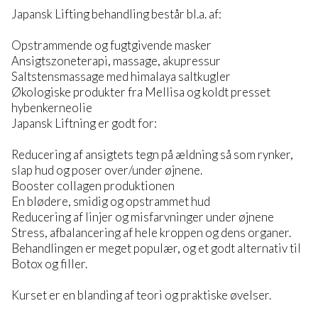
Japansk Lifting behandling består bl.a. af:
Opstrammende og fugtgivende masker
Ansigtszoneterapi, massage, akupressur
Saltstensmassage med himalaya saltkugler
Økologiske produkter fra Mellisa og koldt presset
hybenkerneolie
Japansk Liftning er godt for:
Reducering af ansigtets tegn på ældning så som rynker,
slap hud og poser over/under øjnene.
Booster collagen produktionen
En blødere, smidig og opstrammet hud
Reducering af linjer og misfarvninger under øjnene
Stress, afbalancering af hele kroppen og dens organer.
Behandlingen er meget populær, og et godt alternativ til
Botox og filler.
Kurset er en blanding af teori og praktiske øvelser.