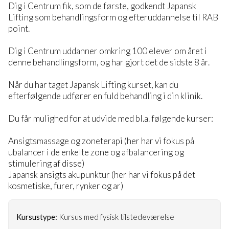
Dig i Centrum fik, som de første, godkendt Japansk
Lifting som behandlingsform og efteruddannelse til RAB
point.
Dig i Centrum uddanner omkring 100 elever om året i
denne behandlingsform, og har gjort det de sidste 8 år.
Når du har taget Japansk Lifting kurset, kan du
efterfølgende udfører en fuld behandling i din klinik.
Du får mulighed for at udvide med bl.a. følgende kurser:
Ansigtsmassage og zoneterapi (her har vi fokus på
ubalancer i de enkelte zone og afbalancering og
stimulering af disse)​
Japansk ansigts akupunktur (her har vi fokus på det
kosmetiske, furer, rynker og ar)
Kursustype:
Kursus med fysisk tilstedeværelse