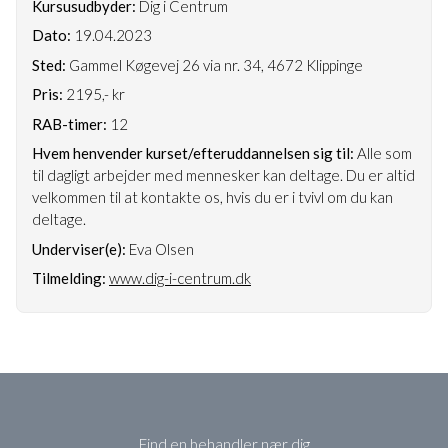
Kursusudbyder:
Dig i Centrum
Dato:
19.04.2023
Sted:
Gammel Køgevej 26 via nr. 34, 4672 Klippinge
Pris:
2195,- kr
RAB-timer:
12
Hvem henvender kurset/efteruddannelsen sig til:
Alle som
til dagligt arbejder med mennesker kan deltage. Du er altid
velkommen til at kontakte os, hvis du er i tvivl om du kan
deltage.
Underviser(e):
Eva Olsen
Tilmelding:
www.dig-i-centrum.dk
Find en behandler nær dig