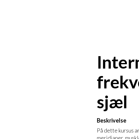
Inter
frekv
sjæl
Beskrivelse
På dette kursus 
meridianer, muskl