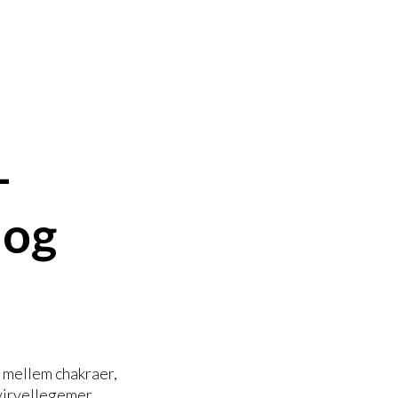
-
 og
 mellem chakraer,
virvellegemer.