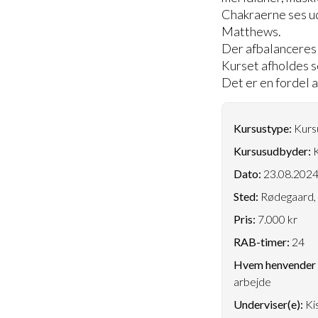
Chakraerne ses ud
Matthews.
Der afbalanceres 
Kurset afholdes s
Det er en fordel 
Kursustype:
Kursu
Kursusudbyder:
K
Dato:
23.08.202
Sted:
Rødegaard, 
Pris:
7.000 kr
RAB-timer:
24
Hvem henvender k
arbejde
Underviser(e):
Ki