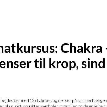
natkursus: Chakra 
enser til krop, sind
arbejdes der med 12 chakraer, og der ses på sammenhængen
er, akupunkturpunkter, symboler, rygsøjlen og de enkelte h