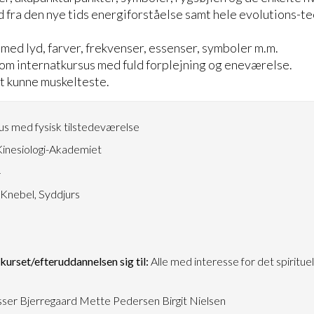
 fra den nye tids energiforståelse samt hele evolutions-te
med lyd, farver, frekvenser, essenser, symboler m.m.
om internatkursus med fuld forplejning og eneværelse.
at kunne muskelteste.
s med fysisk tilstedeværelse
inesiologi-Akademiet
4
Knebel, Syddjurs
urset/efteruddannelsen sig til:
Alle med interesse for det spirituel
sser Bjerregaard Mette Pedersen Birgit Nielsen