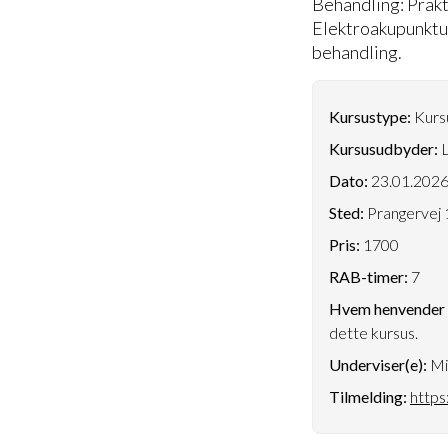
Behandling: Prakt
Elektroakupunktur
behandling.
Kursustype:
Kursu
Kursusudbyder:
L
Dato:
23.01.202
Sted:
Prangervej 
Pris:
1700
RAB-timer:
7
Hvem henvender k
dette kursus.
Underviser(e):
Mi
Tilmelding:
https