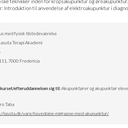
iske teknikker inden for kropsakupunktur og øreakupunktur
: Introduktion til anvendelse af elektroakupunktur i diagn
s med fysisk tilstedeværelse
asota Terapi Akademi
6
111, 7000 Fredericia
urset/efteruddannelsen sig til:
Akupunktører og akupunktør eleve
ro Taba
://lasota.dk/vare/hovedpine-migraene-med-akupunktur/