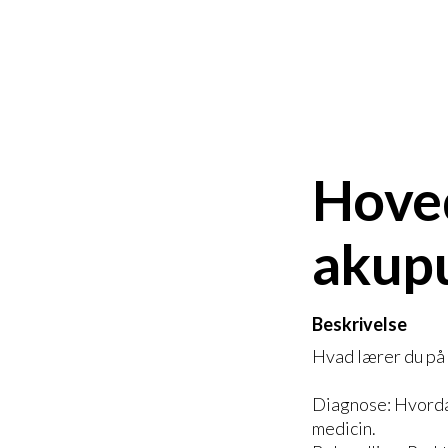
Hove
akup
Beskrivelse
Hvad lærer du på
Diagnose: Hvorda
medicin.