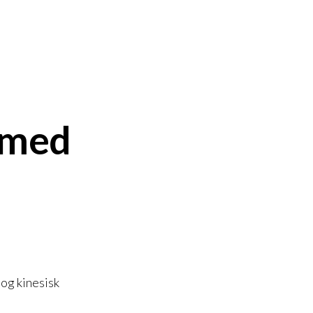
 med
og kinesisk